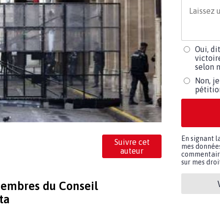
Oui, di
victoir
selon m
Non, je
pétiti
En signant l
Suivre cet
mes données 
auteur
commentaires
sur mes droit
membres du Conseil
ta