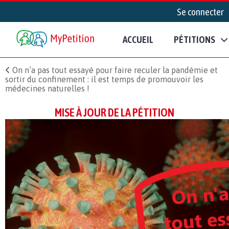
Se connecter
ACCUEIL
PÉTITIONS
On n’a pas tout essayé pour faire reculer la pandémie et
sortir du confinement : il est temps de promouvoir les
médecines naturelles !
MISE À JOUR DE LA PÉTITION