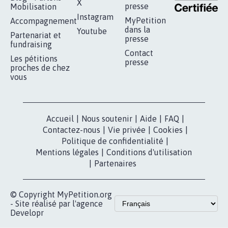
SOYONS TOUS MOBILISÉS...
16.828
signatures
Je signe
RÉUSSIR VOTRE
NOTRE
ESPACE PRESSE
MOBILISATION
COMMUNAUTÉ
Qui sommes-
nous?
Lancer votre
Facebook
pétition
Nos pétitions
TikTok
dans la
Blog - Parlons
X
presse
Mobilisation
Instagram
MyPetition
Accompagnement
dans la
Youtube
Partenariat et
presse