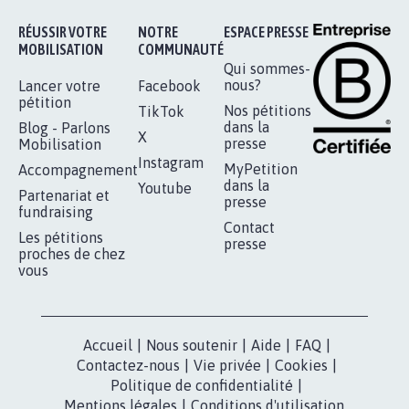
RÉUSSIR VOTRE
NOTRE
ESPACE PRESSE
MOBILISATION
COMMUNAUTÉ
Qui sommes-
nous?
Lancer votre
Facebook
pétition
Nos pétitions
TikTok
dans la
Blog - Parlons
X
presse
Mobilisation
Instagram
MyPetition
Accompagnement
dans la
Youtube
Partenariat et
presse
fundraising
Contact
Les pétitions
presse
proches de chez
vous
Accueil
|
Nous soutenir
|
Aide
|
FAQ
|
Contactez-nous
|
Vie privée
|
Cookies
|
Politique de confidentialité
|
Mentions légales
|
Conditions d'utilisation