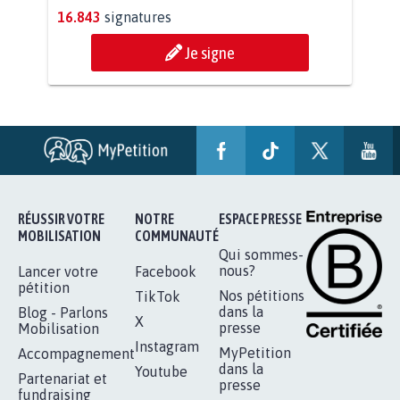
16.843
signatures
Je signe
RÉUSSIR VOTRE
NOTRE
ESPACE PRESSE
MOBILISATION
COMMUNAUTÉ
Qui sommes-
nous?
Lancer votre
Facebook
pétition
Nos pétitions
TikTok
dans la
Blog - Parlons
X
presse
Mobilisation
Instagram
MyPetition
Accompagnement
dans la
Youtube
Partenariat et
presse
fundraising