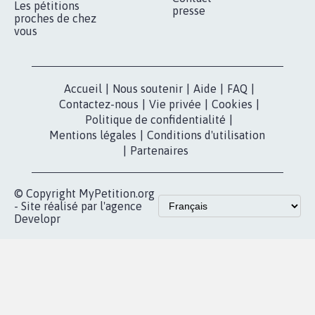
RÉUSSIR VOTRE
NOTRE
ESPACE PRESSE
MOBILISATION
COMMUNAUTÉ
Qui sommes-
nous?
Lancer votre
Facebook
pétition
Nos pétitions
TikTok
dans la
Blog - Parlons
X
presse
Mobilisation
Instagram
MyPetition
Accompagnement
dans la
Youtube
Partenariat et
presse
fundraising
Contact
Les pétitions
presse
proches de chez
vous