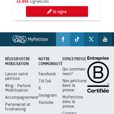
11.257
signatures
Je signe
AGRESSION DE MON FILS THÉO :
SOYONS TOUS MOBILISÉS...
16.806
signatures
Je signe