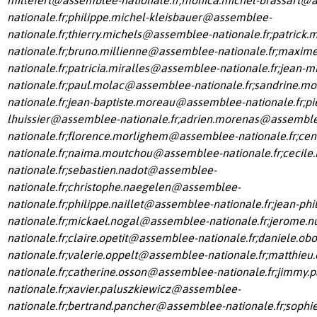
nationale.fr
;
philippe.michel-kleisbauer@assemblee-
nationale.fr
;
thierry.michels@assemblee-nationale.fr
;
patrick
nationale.fr
;
bruno.millienne@assemblee-nationale.fr
;
maxime
nationale.fr
;
patricia.miralles@assemblee-nationale.fr
;
jean-m
nationale.fr
;
paul.molac@assemblee-nationale.fr
;
sandrine.m
nationale.fr
;
jean-baptiste.moreau@assemblee-nationale.fr
;
pi
lhuissier@assemblee-nationale.fr
;
adrien.morenas@assembl
nationale.fr
;
florence.morlighem@assemblee-nationale.fr
;
cen
nationale.fr
;
naima.moutchou@assemblee-nationale.fr
;
cecile
nationale.fr
;
sebastien.nadot@assemblee-
nationale.fr
;
christophe.naegelen@assemblee-
nationale.fr
;
philippe.naillet@assemblee-nationale.fr
;
jean-phi
nationale.fr
;
mickael.nogal@assemblee-nationale.fr
;
jerome.n
nationale.fr
;
claire.opetit@assemblee-nationale.fr
;
daniele.ob
nationale.fr
;
valerie.oppelt@assemblee-nationale.fr
;
matthieu
nationale.fr
;
catherine.osson@assemblee-nationale.fr
;
jimmy.
nationale.fr
;
xavier.paluszkiewicz@assemblee-
nationale.fr
;
bertrand.pancher@assemblee-nationale.fr
;
sophi