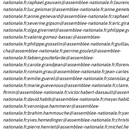
nationale.fr
;
raphael.gauvain@assemblee-nationale.fr
;
lauren
nationale.fr
;
luc.geismar@assemblee-nationale.fr
;
anne.genet
nationale.fr
;
annie.genevard@assemblee-nationale.fr
;
raphael
nationale.fr
;
severine.gipson@assemblee-nationale.fr
;
eric.gi
nationale.fr
;
olga.givernet@assemblee-nationale.fr
;
philippe.
nationale.fr
;
valerie.gomez-bassac@assemblee-
nationale.fr
;
philippe.gosselin@assemblee-nationale.fr
;
guilla
cha@assemblee-nationale.fr
;
perrine.goulet@assemblee-
nationale.fr
;
fabien.gouttefarde@assemblee-
nationale.fr
;
carole.grandjean@assemblee-nationale.fr
;
flore
nationale.fr
;
romain.grau@assemblee-nationale.fr
;
jean-carle
nationale.fr
;
emilie.guerel@assemblee-nationale.fr
;
stanislas
nationale.fr
;
marie.guevenoux@assemblee-nationale.fr
;
claire
firmin@assemblee-nationale.fr
;
victor.habert-dassault@asse
nationale.fr
;
david.habib@assemblee-nationale.fr
;
meyer.habi
nationale.fr
;
veronique.hammerer@assemblee-
nationale.fr
;
brahim.hammouche@assemblee-nationale.fr
;
yan
nationale.fr
;
yves.hemedinger@assemblee-nationale.fr
;christ
nationale.fr
;
pierre.henriet@assemblee-nationale.fr
;
michel.he