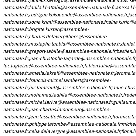
nationale.fr
;
fadila.khattabi@assemblee-nationale.fr
;
anissa.k
nationale.fr
;
rodrigue.kokouendo@assemblee-nationale.fr
;
jac
nationale.fr
;
sonia.krimi@assemblee-nationale.fr
;
aina.kuric@
nationale.fr
;
brigitte.kuster@assemblee-
nationale.fr
;
charles.delaverpilliere@assemblee-
nationale.fr
;
mustapha.laabid@assemblee-nationale.fr
;
daniel
nationale.fr
;
gregory.labille@assemblee-nationale.fr
;
bastien
nationale.fr
;
jean-christophe.lagarde@assemblee-nationale.fr
luc.lagleize@assemblee-nationale.fr
;
fabien.laine@assemble
nationale.fr
;
amelia.lakrafi@assemblee-nationale.fr
;
jerome.l
nationale.fr
;
francois-michel.lambert@assemblee-
nationale.fr
;
luc.lamirault@assemblee-nationale.fr
;
anne-chri
nationale.fr
;
mohamed.laqhila@assemblee-nationale.fr
;
frede
nationale.fr
;
michel.larive@assemblee-nationale.fr
;
guillaume
nationale.fr
;
jean-charles.larsonneur@assemblee-
nationale.fr
;
jean.lassalle@assemblee-nationale.fr
;
florence.l
nationale.fr
;
philippe.latombe@assemblee-nationale.fr
;
miche
nationale.fr
;
celia.delavergne@assemblee-nationale.fr
;
fiona.