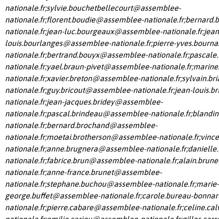
nationale.fr
;
sylvie.bouchetbellecourt@assemblee-
nationale.fr
;
florent.boudie@assemblee-nationale.fr
;
bernard.
nationale.fr
;
jean-luc.bourgeaux@assemblee-nationale.fr
;
jean
louis.bourlanges@assemblee-nationale.fr
;
pierre-yves.bourn
nationale.fr
;
bertrand.bouyx@assemblee-nationale.fr
;
pascale
nationale.fr
;
yael.braun-pivet@assemblee-nationale.fr
;
marine
nationale.fr
;
xavier.breton@assemblee-nationale.fr
;
sylvain.b
nationale.fr
;
guy.bricout@assemblee-nationale.fr
;
jean-louis.
nationale.fr
;
jean-jacques.bridey@assemblee-
nationale.fr
;
pascal.brindeau@assemblee-nationale.fr
;
blandi
nationale.fr
;
bernard.brochand@assemblee-
nationale.fr
;
moetai.brotherson@assemblee-nationale.fr
;
vinc
nationale.fr
;
anne.brugnera@assemblee-nationale.fr
;
danielle
nationale.fr
;
fabrice.brun@assemblee-nationale.fr
;
alain.brun
nationale.fr
;
anne-france.brunet@assemblee-
nationale.fr
;
stephane.buchou@assemblee-nationale.fr
;
marie-
george.buffet@assemblee-nationale.fr
;
carole.bureau-bonna
nationale.fr
;
pierre.cabare@assemblee-nationale.fr
;
celine.ca
nationale.fr
;
emilie.cariou@assemblee-nationale.fr
;
gilles.ca