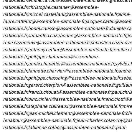
nationale.fr
;
christophe.castaner@assemblee-
nationale.fr
;
michel.castellani@assemblee-nationale.fr
;
anne-
laure.cattelot@assemblee-nationale.fr
;
jacques.cattin@assem
nationale.fr
;
lionel.causse@assemblee-nationale.fr
;
daniele.c
nationale.fr
;
samantha.cazebonne@assemblee-nationale.fr
;
je
rene.cazeneuve@assemblee-nationale.fr
;
sebastien.cazeno
nationale.fr
;
anthony.cellier@assemblee-nationale.fr
;
emilie.
nationale.fr
;
philippe.chalumeau@assemblee-
nationale.fr
;
annie.chapelier@assemblee-nationale.fr
;
sylvie.
nationale.fr
;
fannette.charvier@assemblee-nationale.fr
;
andre
nationale.fr
;
philippe.chassaing@assemblee-nationale.fr
;
seba
nationale.fr
;
gerard.cherpion@assemblee-nationale.fr
;
guilla
nationale.fr
;
francis.chouat@assemblee-nationale.fr
;
paul.chr
nationale.fr
;
dino.cinieri@assemblee-nationale.fr
;
eric.ciotti@
nationale.fr
;
stephane.claireaux@assemblee-nationale.fr
;
mire
nationale.fr
;
jean-michel.clement@assemblee-nationale.fr
;
chr
lenabour@assemblee-nationale.fr
;
jean-charles.colas-roy@a
nationale.fr
;
fabienne.colboc@assemblee-nationale.fr
;
paul-