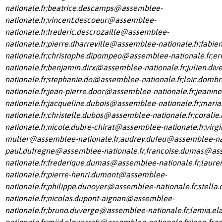
nationale.fr
;
beatrice.descamps@assemblee-
nationale.fr
;
vincent.descoeur@assemblee-
nationale.fr
;
frederic.descrozaille@assemblee-
nationale.fr
;
pierre.dharreville@assemblee-nationale.fr
;
fabie
nationale.fr
;
christophe.dipompeo@assemblee-nationale.fr
;
er
nationale.fr
;
benjamin.dirx@assemblee-nationale.fr
;
julien.di
nationale.fr
;
stephanie.do@assemblee-nationale.fr
;
loic.domb
nationale.fr
;
jean-pierre.door@assemblee-nationale.fr
;
jeanin
nationale.fr
;
jacqueline.dubois@assemblee-nationale.fr
;
maria
nationale.fr
;
christelle.dubos@assemblee-nationale.fr
;
coralie
nationale.fr
;
nicole.dubre-chirat@assemblee-nationale.fr
;
virg
muller@assemblee-nationale.fr
;
audrey.dufeu@assemblee-nat
paul.dufregne@assemblee-nationale.fr
;
francoise.dumas@as
nationale.fr
;
frederique.dumas@assemblee-nationale.fr
;
laure
nationale.fr
;
pierre-henri.dumont@assemblee-
nationale.fr
;
philippe.dunoyer@assemblee-nationale.fr
;
stella
nationale.fr
;
nicolas.dupont-aignan@assemblee-
nationale.fr
;
bruno.duverge@assemblee-nationale.fr
;
lamia.el
nationale.fr
;
mjid.elguerrab@assemblee-nationale.fr
;
jean-fra