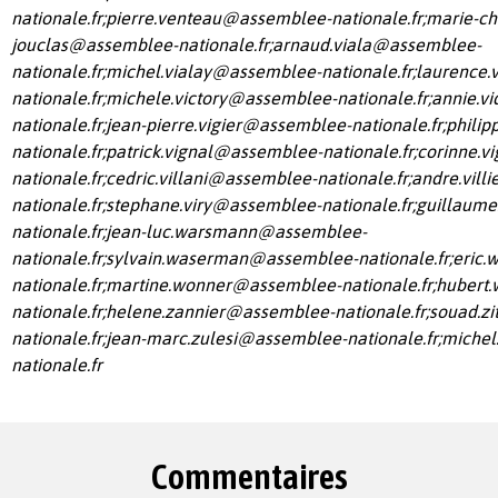
nationale.fr
;
pierre.venteau@assemblee-nationale.fr
;
marie-chr
jouclas@assemblee-nationale.fr
;
arnaud.viala@assemblee-
nationale.fr
;
michel.vialay@assemblee-nationale.fr
;
laurence.
nationale.fr
;
michele.victory@assemblee-nationale.fr
;
annie.v
nationale.fr
;
jean-pierre.vigier@assemblee-nationale.fr
;
philip
nationale.fr
;
patrick.vignal@assemblee-nationale.fr
;
corinne.
nationale.fr
;
cedric.villani@assemblee-nationale.fr
;
andre.vill
nationale.fr
;
stephane.viry@assemblee-nationale.fr
;
guillaume
nationale.fr
;
jean-luc.warsmann@assemblee-
nationale.fr
;
sylvain.waserman@assemblee-nationale.fr
;
eric.
nationale.fr
;
martine.wonner@assemblee-nationale.fr
;
hubert
nationale.fr
;
helene.zannier@assemblee-nationale.fr
;
souad.z
nationale.fr
;
jean-marc.zulesi@assemblee-nationale.fr
;
michel
nationale.fr
Commentaires