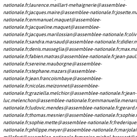
nationale.fr
;
laurence.maillart-mehaignerie@assemblee-
nationale.fr
;
jacques.maire@assemblee-nationale.fr
;
josette.
nationale.fr
;
emmanuel.maquet@assemblee-
nationale.fr
;
jacqueline.maquet@assemblee-
nationale.fr
;
jacques.marilossian@assemblee-nationale.fr
;
oli
nationale.fr
;
sandra.marsaud@assemblee-nationale.fr
;
didier
nationale.fr
;
denis.masseglia@assemblee-nationale.fr
;
max.ma
nationale.fr
;
fabien.matras@assemblee-nationale.fr
;
jean-pau
nationale.fr
;
sereine.mauborgne@assemblee-
nationale.fr
;
stephane.mazars@assemblee-
nationale.fr
;
jean.francoismbaye@assemblee-
nationale.fr
;
nicolas.meizonnet@assemblee-
nationale.fr
;
graziella.melchior@assemblee-nationale.fr
;
jean-
luc.melenchon@assemblee-nationale.fr
;
emmanuelle.menar
nationale.fr
;
ludovic.mendes@assemblee-nationale.fr
;
gerard
nationale.fr
;
thomas.mesnier@assemblee-nationale.fr
;
sophie
nationale.fr
;
sophie.mette@assemblee-nationale.fr
;
frederiqu
nationale.fr
;
philippe.meyer@assemblee-nationale.fr
;
marjolai
millefert@assemblee-nationale.fr
;
monica.michel-brassart@