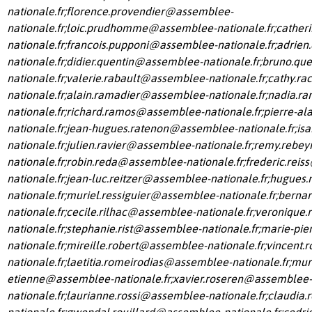
nationale.fr
;
florence.provendier@assemblee-
nationale.fr
;
loic.prudhomme@assemblee-nationale.fr
;
cather
nationale.fr
;
francois.pupponi@assemblee-nationale.fr
;
adrien
nationale.fr
;
didier.quentin@assemblee-nationale.fr
;
bruno.qu
nationale.fr
;
valerie.rabault@assemblee-nationale.fr
;
cathy.r
nationale.fr
;
alain.ramadier@assemblee-nationale.fr
;
nadia.r
nationale.fr
;
richard.ramos@assemblee-nationale.fr
;
pierre-a
nationale.fr
;
jean-hugues.ratenon@assemblee-nationale.fr
;
is
nationale.fr
;
julien.ravier@assemblee-nationale.fr
;
remy.rebey
nationale.fr
;
robin.reda@assemblee-nationale.fr
;
frederic.rei
nationale.fr
;
jean-luc.reitzer@assemblee-nationale.fr
;
hugues.
nationale.fr
;
muriel.ressiguier@assemblee-nationale.fr
;
berna
nationale.fr
;
cecile.rilhac@assemblee-nationale.fr
;
veronique.
nationale.fr
;
stephanie.rist@assemblee-nationale.fr
;
marie-pie
nationale.fr
;
mireille.robert@assemblee-nationale.fr
;
vincent.
nationale.fr
;
laetitia.romeirodias@assemblee-nationale.fr
;
muri
etienne@assemblee-nationale.fr
;
xavier.roseren@assemblee-
nationale.fr
;
laurianne.rossi@assemblee-nationale.fr
;
claudia
nationale.fr
;
gwendal.rouillard@assemblee-nationale.fr
;
cedri