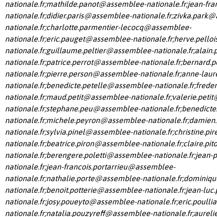
nationale.fr
;
mathilde.panot@assemblee-nationale.fr
;
jean-fra
nationale.fr
;
didier.paris@assemblee-nationale.fr
;
zivka.park@
nationale.fr
;
charlotte.parmentier-lecocq@assemblee-
nationale.fr
;
eric.pauget@assemblee-nationale.fr
;
herve.pello
nationale.fr
;
guillaume.peltier@assemblee-nationale.fr
;
alain
nationale.fr
;
patrice.perrot@assemblee-nationale.fr
;
bernard.
nationale.fr
;
pierre.person@assemblee-nationale.fr
;
anne-laur
nationale.fr
;
benedicte.petelle@assemblee-nationale.fr
;
frede
nationale.fr
;
maud.petit@assemblee-nationale.fr
;
valerie.peti
nationale.fr
;
stephane.peu@assemblee-nationale.fr
;
benedicte
nationale.fr
;
michele.peyron@assemblee-nationale.fr
;
damien
nationale.fr
;
sylvia.pinel@assemblee-nationale.fr
;
christine.p
nationale.fr
;
beatrice.piron@assemblee-nationale.fr
;
claire.pi
nationale.fr
;
berengere.poletti@assemblee-nationale.fr
;
jean-
nationale.fr
;
jean-francois.portarrieu@assemblee-
nationale.fr
;
nathalie.porte@assemblee-nationale.fr
;
dominiqu
nationale.fr
;
benoit.potterie@assemblee-nationale.fr
;
jean-lu
nationale.fr
;
josy.poueyto@assemblee-nationale.fr
;
eric.poull
nationale.fr
;
natalia.pouzyreff@assemblee-nationale.fr
;
aureli