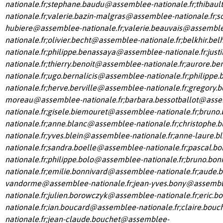
nationale.fr
;
stephane.baudu@assemblee-nationale.fr
;
thibaul
nationale.fr
;
valerie.bazin-malgras@assemblee-nationale.fr
;
s
hubiere@assemblee-nationale.fr
;
valerie.beauvais@assembl
nationale.fr
;
olivier.becht@assemblee-nationale.fr
;
belkhir.be
nationale.fr
;
philippe.benassaya@assemblee-nationale.fr
;
just
nationale.fr
;
thierry.benoit@assemblee-nationale.fr
;
aurore.b
nationale.fr
;
ugo.bernalicis@assemblee-nationale.fr
;
philippe
nationale.fr
;
herve.berville@assemblee-nationale.fr
;
gregory.b
moreau@assemblee-nationale.fr
;
barbara.bessotballot@ass
nationale.fr
;
gisele.biemouret@assemblee-nationale.fr
;
bruno
nationale.fr
;
anne.blanc@assemblee-nationale.fr
;
christophe.
nationale.fr
;
yves.blein@assemblee-nationale.fr
;
anne-laure.b
nationale.fr
;
sandra.boelle@assemblee-nationale.fr
;
pascal.b
nationale.fr
;
philippe.bolo@assemblee-nationale.fr
;
bruno.bon
nationale.fr
;
emilie.bonnivard@assemblee-nationale.fr
;
aude.b
vandorme@assemblee-nationale.fr
;
jean-yves.bony@assembl
nationale.fr
;
julien.borowczyk@assemblee-nationale.fr
;
eric.b
nationale.fr
;
ian.boucard@assemblee-nationale.fr
;
claire.bou
nationale.fr
;
jean-claude.bouchet@assemblee-