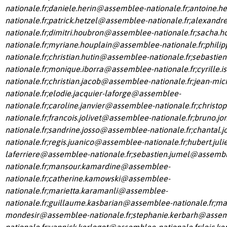
nationale.fr
;
daniele.herin@assemblee-nationale.fr
;
antoine.h
nationale.fr
;
patrick.hetzel@assemblee-nationale.fr
;
alexandr
nationale.fr
;
dimitri.houbron@assemblee-nationale.fr
;
sacha.h
nationale.fr
;
myriane.houplain@assemblee-nationale.fr
;
phili
nationale.fr
;
christian.hutin@assemblee-nationale.fr
;
sebastie
nationale.fr
;
monique.iborra@assemblee-nationale.fr
;
cyrille.
nationale.fr
;
christian.jacob@assemblee-nationale.fr
;
jean-mic
nationale.fr
;
elodie.jacquier-laforge@assemblee-
nationale.fr
;
caroline.janvier@assemblee-nationale.fr
;
christo
nationale.fr
;
francois.jolivet@assemblee-nationale.fr
;
bruno.j
nationale.fr
;
sandrine.josso@assemblee-nationale.fr
;
chantal.
nationale.fr
;
regis.juanico@assemblee-nationale.fr
;
hubert.juli
laferriere@assemblee-nationale.fr
;
sebastien.jumel@assemb
nationale.fr
;
mansour.kamardine@assemblee-
nationale.fr
;
catherine.kamowski@assemblee-
nationale.fr
;
marietta.karamanli@assemblee-
nationale.fr
;
guillaume.kasbarian@assemblee-nationale.fr
;
ma
mondesir@assemblee-nationale.fr
;
stephanie.kerbarh@asse
nationale.fr
;
yannick.kerlogot@assemblee-nationale.fr
;
loic.k