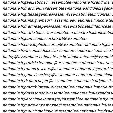
nationale.fr
;
gael.lebohec@assemblee-nationale.fr
;
sandrine.
nationale.fr
;
marc.lefur@assemblee-nationale.fr
;
didier.legac
nationale.fr
;
gilles.legendre@assemblee-nationale.fr
;
constan
nationale.fr
;
annaig.lemeur@assemblee-nationale.fr
;
nicole.l
nationale.fr
;
marine.lepen@assemblee-nationale.fr
;
fabrice.l
nationale.fr
;
marie.lebec@assemblee-nationale.fr
;
karine.leb
nationale.fr
;
jean-claude.leclabart@assemblee-
nationale.fr
;
christophe.leclercq@assemblee-nationale.fr
;
jea
nationale.fr
;
vincent.ledoux@assemblee-nationale.fr
;
martine.l
balloy@assemblee-nationale.fr
;
christophe.lejeune@assembl
nationale.fr
;
patricia.lemoine@assemblee-nationale.fr
;
marion
nationale.fr
;
roland.lescure@assemblee-nationale.fr
;
gerard.l
nationale.fr
;
genevieve.levy@assemblee-nationale.fr
;
monique
nationale.fr
;
richard.lioger@assemblee-nationale.fr
;
brigitte.
nationale.fr
;
patrick.loiseau@assemblee-nationale.fr
;
marie-fr
nationale.fr
;
david.lorion@assemblee-nationale.fr
;
alexandra.
nationale.fr
;
veronique.louwagie@assemblee-nationale.fr
;
aud
nationale.fr
;
marie-ange.magne@assemblee-nationale.fr
;
lise
nationale.fr
;
mounir.mahjoubi@assemblee-nationale.fr
;
sylvai