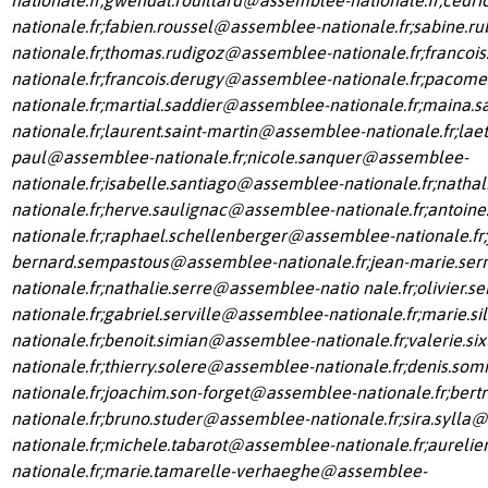
nationale.fr
;
fabien.roussel@assemblee-nationale.fr
;
sabine.r
nationale.fr
;
thomas.rudigoz@assemblee-nationale.fr
;
francoi
nationale.fr
;
francois.derugy@assemblee-nationale.fr
;
pacome
nationale.fr
;
martial.saddier@assemblee-nationale.fr
;
maina.s
nationale.fr
;
laurent.saint-martin@assemblee-nationale.fr
;
laet
paul@assemblee-nationale.fr
;
nicole.sanquer@assemblee-
nationale.fr
;
isabelle.santiago@assemblee-nationale.fr
;
nathal
nationale.fr
;
herve.saulignac@assemblee-nationale.fr
;
antoine
nationale.fr
;
raphael.schellenberger@assemblee-nationale.fr
;
bernard.sempastous@assemblee-nationale.fr
;
jean-marie.se
nationale.fr
;nathalie.serre@assemblee-natio nale.fr;
olivier.
nationale.fr
;
gabriel.serville@assemblee-nationale.fr
;
marie.s
nationale.fr
;
benoit.simian@assemblee-nationale.fr
;
valerie.s
nationale.fr
;
thierry.solere@assemblee-nationale.fr
;
denis.so
nationale.fr
;
joachim.son-forget@assemblee-nationale.fr
;
bert
nationale.fr
;
bruno.studer@assemblee-nationale.fr
;
sira.sylla
nationale.fr
;
michele.tabarot@assemblee-nationale.fr
;
aureli
nationale.fr
;
marie.tamarelle-verhaeghe@assemblee-