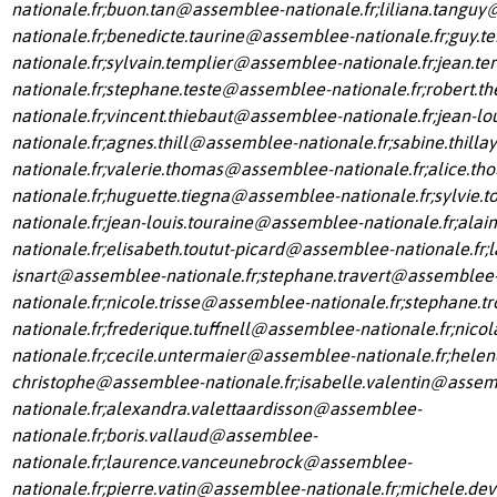
nationale.fr
;
buon.tan@assemblee-nationale.fr
;
liliana.tangu
nationale.fr
;
benedicte.taurine@assemblee-nationale.fr
;
guy.t
nationale.fr
;
sylvain.templier@assemblee-nationale.fr
;
jean.te
nationale.fr
;
stephane.teste@assemblee-nationale.fr
;
robert.t
nationale.fr
;
vincent.thiebaut@assemblee-nationale.fr
;
jean-lo
nationale.fr
;
agnes.thill@assemblee-nationale.fr
;
sabine.thill
nationale.fr
;
valerie.thomas@assemblee-nationale.fr
;
alice.th
nationale.fr
;
huguette.tiegna@assemblee-nationale.fr
;
sylvie.
nationale.fr
;
jean-louis.touraine@assemblee-nationale.fr
;
alai
nationale.fr
;
elisabeth.toutut-picard@assemblee-nationale.fr
;
l
isnart@assemblee-nationale.fr
;
stephane.travert@assemblee
nationale.fr
;
nicole.trisse@assemblee-nationale.fr
;
stephane.t
nationale.fr
;
frederique.tuffnell@assemblee-nationale.fr
;
nico
nationale.fr
;
cecile.untermaier@assemblee-nationale.fr
;
helen
christophe@assemblee-nationale.fr
;
isabelle.valentin@assem
nationale.fr
;
alexandra.valettaardisson@assemblee-
nationale.fr
;
boris.vallaud@assemblee-
nationale.fr
;
laurence.vanceunebrock@assemblee-
nationale.fr
;
pierre.vatin@assemblee-nationale.fr
;
michele.de