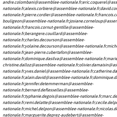
andre.colombani@assemblee-nationale.fr
;
eric.coquerel@as
nationale.fr
;
alexis.corbiere@assemblee-nationale.fr
;
david.co
nationale.fr
;
pierre.cordier@assemblee-nationale.fr
;
francois.c
bouligeon@assemblee-nationale.fr
;
josiane.corneloup@asse
nationale.fr
;
francois.cornut-gentille@assemblee-
nationale.fr
;
berangere.couillard@assemblee-
nationale.fr
;
charles.decourson@assemblee-
nationale.fr
;
yolaine.decourson@assemblee-nationale.fr
;
mich
nationale.fr
;
jean-pierre.cubertafon@assemblee-
nationale.fr
;
dominique.dasilva@assemblee-nationale.fr
;
mari
christine.dalloz@assemblee-nationale.fr
;
olivier.damaisin@a
nationale.fr
;
yves.daniel@assemblee-nationale.fr
;
catherine.d
nationale.fr
;
alain.david@assemblee-nationale.fr
;
dominique.
nationale.fr
;
jennifer.detemmerman@assemblee-
nationale.fr
;
bernard.deflesselles@assemblee-
nationale.fr
;
typhanie.degois@assemblee-nationale.fr
;
marc.d
nationale.fr
;
remi.delatte@assemblee-nationale.fr
;
cecile.del
nationale.fr
;
michel.delpon@assemblee-nationale.fr
;
nicolas.
nationale.fr
;
marguerite.deprez-audebert@assemblee-