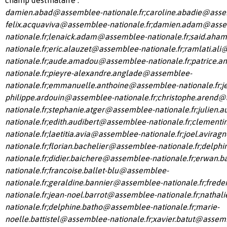
damien.abad@assemblee-nationale.fr
;
caroline.abadie@asse
felix.acquaviva@assemblee-nationale.fr
;
damien.adam@asse
nationale.fr
;
lenaick.adam@assemblee-nationale.fr
;
said.aha
nationale.fr
;
eric.alauzet@assemblee-nationale.fr
;
ramlati.al
nationale.fr
;
aude.amadou@assemblee-nationale.fr
;
patrice.
nationale.fr
;
pieyre-alexandre.anglade@assemblee-
nationale.fr
;
emmanuelle.anthoine@assemblee-nationale.fr
;
j
philippe.ardouin@assemblee-nationale.fr
;
christophe.arend@
nationale.fr
;
stephanie.atger@assemblee-nationale.fr
;
julien.
nationale.fr
;
edith.audibert@assemblee-nationale.fr
;
clementi
nationale.fr
;
laetitia.avia@assemblee-nationale.fr
;
joel.avira
nationale.fr
;
florian.bachelier@assemblee-nationale.fr
;
delphi
nationale.fr
;
didier.baichere@assemblee-nationale.fr
;
erwan.b
nationale.fr
;
francoise.ballet-blu@assemblee-
nationale.fr
;
geraldine.bannier@assemblee-nationale.fr
;
frede
nationale.fr
;
jean-noel.barrot@assemblee-nationale.fr
;
nathal
nationale.fr
;
delphine.batho@assemblee-nationale.fr
;
marie-
noelle.battistel@assemblee-nationale.fr
;
xavier.batut@assem