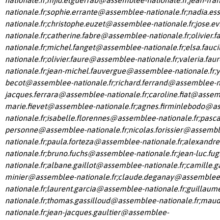
nationale.fr
;
sophie.errante@assemblee-nationale.fr
;
nadia.e
nationale.fr
;
christophe.euzet@assemblee-nationale.fr
;
jose.e
nationale.fr
;
catherine.fabre@assemblee-nationale.fr
;
olivier.
nationale.fr
;
michel.fanget@assemblee-nationale.fr
;
elsa.fauc
nationale.fr
;
olivier.faure@assemblee-nationale.fr
;
valeria.fa
nationale.fr
;
jean-michel.fauvergue@assemblee-nationale.fr
;
y
becot@assemblee-nationale.fr
;
richard.ferrand@assemblee-na
jacques.ferrara@assemblee-nationale.fr
;
caroline.fiat@assem
marie.fievet@assemblee-nationale.fr
;
agnes.firminlebodo@a
nationale.fr
;
isabelle.florennes@assemblee-nationale.fr
;
pasca
personne@assemblee-nationale.fr
;
nicolas.forissier@assemb
nationale.fr
;
paula.forteza@assemblee-nationale.fr
;
alexandre
nationale.fr
;
bruno.fuchs@assemblee-nationale.fr
;
jean-luc.fu
nationale.fr
;
albane.gaillot@assemblee-nationale.fr
;
camille.ga
minier@assemblee-nationale.fr
;
claude.deganay@assemblee
nationale.fr
;
laurent.garcia@assemblee-nationale.fr
;
guillaum
nationale.fr
;
thomas.gassilloud@assemblee-nationale.fr
;
maud
nationale.fr
;
jean-jacques.gaultier@assemblee-