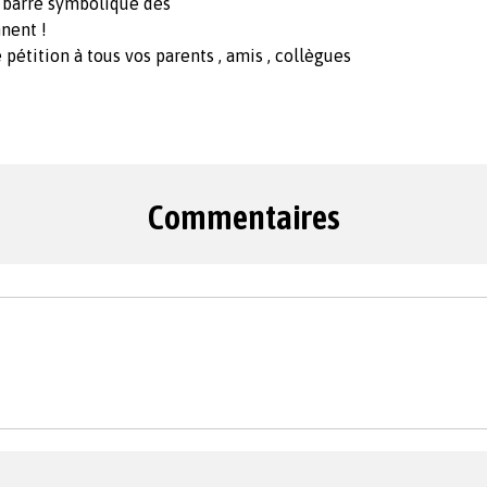
la barre symbolique des
nnent !
e pétition à tous vos parents , amis , collègues
Commentaires