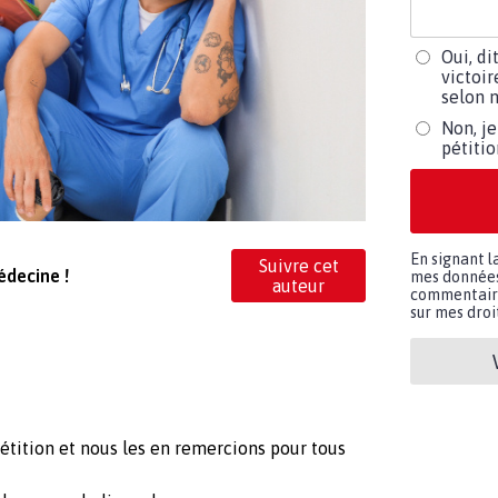
Oui, di
victoir
selon m
Non, je
pétiti
En signant l
Suivre cet
édecine !
mes données 
auteur
commentaires
sur mes droit
étition et nous les en remercions pour tous