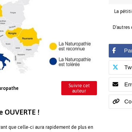
La pétit
D'autres
Pa
Tw
En
Suivre cet
uropathe
auteur
Cop
te OUVERTE !
rant que celle-ci aura rapidement de plus en