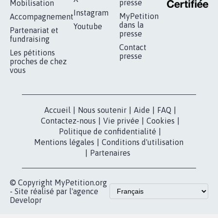
RÉUSSIR VOTRE
NOTRE
ESPACE PRESSE
MOBILISATION
COMMUNAUTÉ
Qui sommes-
nous?
Lancer votre
Facebook
pétition
Nos pétitions
TikTok
dans la
Blog - Parlons
X
presse
Mobilisation
Instagram
MyPetition
Accompagnement
dans la
Youtube
Partenariat et
presse
fundraising
Contact
Les pétitions
presse
proches de chez
vous
Accueil
|
Nous soutenir
|
Aide
|
FAQ
|
Contactez-nous
|
Vie privée
|
Cookies
|