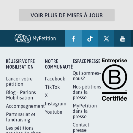
VOIR PLUS DE MISES À JOUR
RÉUSSIR VOTRE
NOTRE
ESPACE PRESSE
MOBILISATION
COMMUNAUTÉ
Qui sommes-
nous?
Lancer votre
Facebook
pétition
Nos pétitions
TikTok
dans la
Blog - Parlons
X
presse
Mobilisation
Instagram
MyPetition
Accompagnement
dans la
Youtube
Partenariat et
presse
fundraising
Contact
Les pétitions
presse