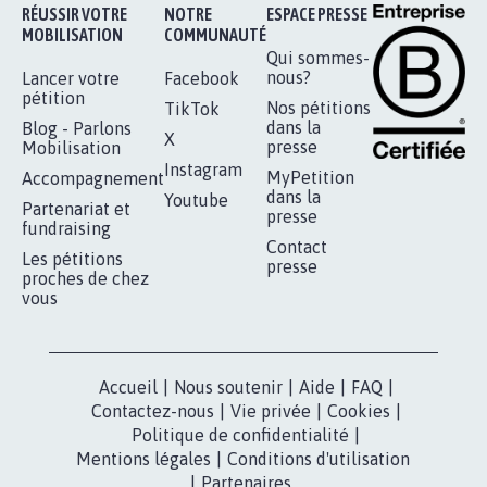
Je signe
RÉUSSIR VOTRE
NOTRE
ESPACE PRESSE
MOBILISATION
COMMUNAUTÉ
Qui sommes-
nous?
Lancer votre
Facebook
pétition
Nos pétitions
TikTok
dans la
Blog - Parlons
X
presse
Mobilisation
Instagram
MyPetition
Accompagnement
dans la
Youtube
Partenariat et
presse
fundraising
Contact
Les pétitions
presse
proches de chez