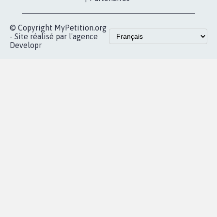
vous
Accueil
|
Nous soutenir
|
Aide
|
FAQ
|
Contactez-nous
|
Vie privée
|
Cookies
|
Politique de confidentialité
|
Mentions légales
|
Conditions d'utilisation
|
Partenaires
© Copyright MyPetition.org
- Site réalisé par l'agence
Developr