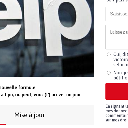
Oui, di
victoir
selon m
Non, je
pétiti
 nouvelle formule
rait pu, ou peut, vous (t') arriver un jour
En signant l
mes données 
Mise à jour
commentaires
sur mes droit