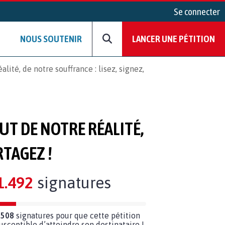
Se connecter
NOUS SOUTENIR
LANCER UNE PÉTITION
lité, de notre souffrance : lisez, signez,
UT DE NOTRE RÉALITÉ,
RTAGEZ !
1.492
signatures
 508
signatures pour que cette pétition
susceptible d’atteindre son destinataire !