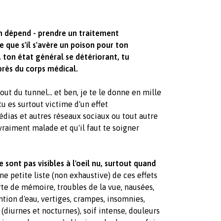
e en dépend - prendre un traitement
ue s'il s'avère un poison pour ton
 ton état général se détériorant, tu
rès du corps médical.
ut du tunnel... et ben, je te le donne en mille
tu es surtout victime d'un effet
dias et autres réseaux sociaux ou tout autre
vraiment malade et qu'il faut te soigner
.
e sont pas visibles à l'oeil nu, surtout quand
e petite liste (non exhaustive) de ces effets
rte de mémoire, troubles de la vue, nausées,
ntion d'eau, vertiges, crampes, insomnies,
(diurnes et nocturnes), soif intense, douleurs