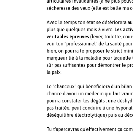
articulaires invalidantes (à ne plus pouv
sécheresse des yeux (elle est belle ma co
Avec le temps ton état se détériorera au
plus que quelques mois à vivre.
Les acti
véritables épreuves
(lever, toilette, cour
voir ton "professionnel" de la santé pour
bien, on pourra te proposer le strict min
marqueur lié à la maladie pour laquelle tu
sûr pas suffisantes pour démontrer le p
la paix.
Le "chanceux" qui bénéficiera d'un bilan
chance d'avoir un médecin qui fait vraim
pourra constater les dégâts : une déshydra
pas traitée, peut conduire à une hypona
déséquilibre électrolytique) puis au déc
Tu t'apercevras qu'effectivement ça co