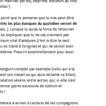
oir marcher par ex), déprime, douleurs au foie,
llec').
 point que tu penseras que tu n'as peut-être
vités les plus basiques du quotidien seront de
ses...). Lorsque tu auras la force de retourner
 lui expliquer que tu ne vas vraiment pas
imum vital d'analyses (c'est-à-dire le seul
 es traité à l'origine) et qui ne seront bien
roblème. Prescrit essentiellement pour avoir
 sanguin complet par exemple (celui qui a la
ent son travail ou qui aura réclamé ce bilan),
tation sévère, entre autres, qui, si elle n'est
trémie (perte excessive de sodium et
ès !
mmence à arriver à certains de tes compagnons