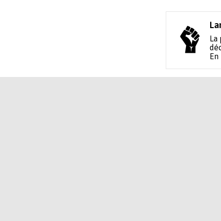
La
La 
déc
En