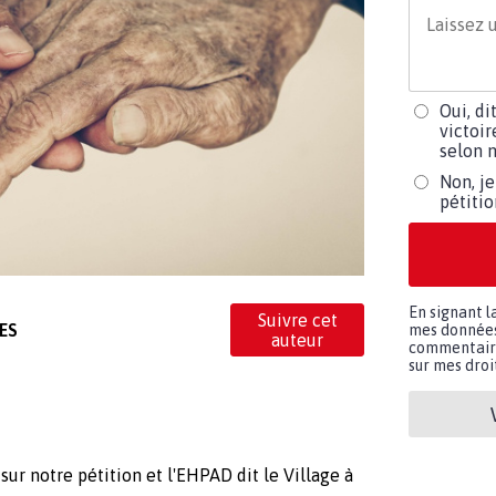
Oui, di
victoir
selon m
Non, je
pétiti
En signant l
Suivre cet
ES
mes données 
auteur
commentaires
sur mes droit
 sur notre pétition et l'EHPAD dit le Village à