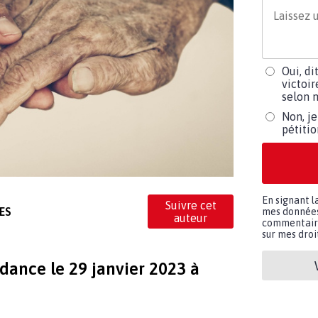
Oui, di
victoir
selon m
Non, je
pétiti
En signant l
Suivre cet
ES
mes données 
auteur
commentaires
sur mes droit
dance le 29 janvier 2023 à