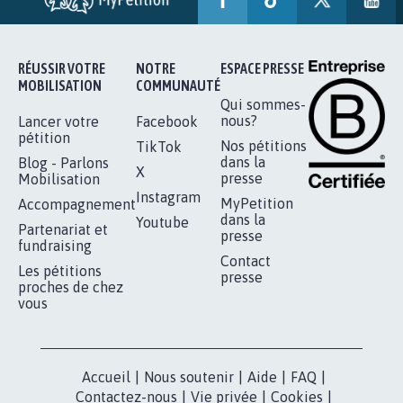
RÉUSSIR VOTRE
NOTRE
ESPACE PRESSE
MOBILISATION
COMMUNAUTÉ
Qui sommes-
nous?
Lancer votre
Facebook
pétition
Nos pétitions
TikTok
dans la
Blog - Parlons
X
presse
Mobilisation
Instagram
MyPetition
Accompagnement
dans la
Youtube
Partenariat et
presse
fundraising
Contact
Les pétitions
presse
proches de chez
vous
Accueil
|
Nous soutenir
|
Aide
|
FAQ
|
Contactez-nous
|
Vie privée
|
Cookies
|