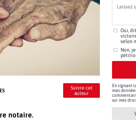
Oui, di
victoir
selon m
Non, je
pétiti
En signant l
Suivre cet
ES
mes données 
auteur
commentaires
sur mes droit
re notaire.