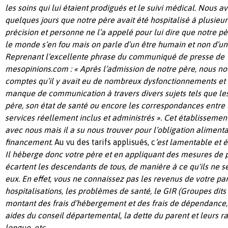
les soins qui lui étaient prodigués et le suivi médical.
Nous avo
quelques jours que notre père avait été hospitalisé à plusieur
précision et personne ne l’a appelé pour lui dire que notre p
le monde s’en fou mais on parle d’un être humain et non d’un
Reprenant l’excellente phrase du communiqué de presse de
mesopinions.com : « Après l’admission de notre père, nous 
comptes qu’il y avait eu de nombreux dysfonctionnements et q
manque de communication à travers divers sujets tels que les
père, son état de santé ou encore les correspondances entre l
services réellement inclus et administrés ». Cet établissem
avec nous mais il a su nous trouver pour l’obligation alimenta
financement.
Au vu des tarifs applisués, c
’est
lamentable
et 
Il héberge donc votre père et en appliquant des mesures de pr
écarte
nt
les descendants de tous, de manière
à ce
qu'ils ne 
eux. En effet, vous ne connaissez pas les revenus de votre par
hospitalisations, les problèmes de santé, le GIR (Groupes dits 
montant des frais d’hébergement et des frais de dépendance, 
aides du conseil départemental, la dette du parent et leurs rais
longue, etc.