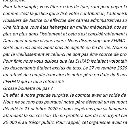
Pour faire simple, vous êtes exclus de tous, sauf pour payer l
comme c’est la justice qui a fixé votre contribution,
l’administ
Huissiers de Justice ou effectue des saisies administratives s
Une fois que vous êtes hébergés en milieu médicalisé,
nos as
plus en plus dans l’isolement et cela s’est considérablement
Dans quel monde vivons-nous ! Nous disons stop aux EHPAD m
sorte que nos aînés aient plus de dignité en fin de vie. Nou
par le vieillissement et celui-ci ne doit pas être source de prof
Pour finir, n
ous vous disions que
les EHPAD isolaient volontai
les descendants étaient exclus de tous. Le
27 novembre 2020,
un relevé de compte bancaire de notre père
en date du 5 n
l’EHPAD qui le lui a retransmis.
Grosse boulette
ou pas ?
En effet, à notre grande surprise, le compte avait un solde de
Nous ne savons pas pourquoi notre père détenait un tel monta
décédé le 23 octobre 2020 et nous espérons que sa banque v
attendant la succession. On ne profitera pas de cet argent car
20 000 € au trésor public.
Pour rappel, cet organisme avait sai