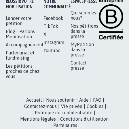
RÉUSSIR VOTRE
NOTRE
ESPACE PRESSE
MOBILISATION
COMMUNAUTÉ
Qui sommes-
nous?
Lancer votre
Facebook
pétition
Nos pétitions
TikTok
dans la
Blog - Parlons
X
presse
Mobilisation
Instagram
MyPetition
Accompagnement
dans la
Youtube
Partenariat et
presse
fundraising
Contact
Les pétitions
presse
proches de chez
vous
Accueil
|
Nous soutenir
|
Aide
|
FAQ
|
Contactez-nous
|
Vie privée
|
Cookies
|
Politique de confidentialité
|
Mentions légales
|
Conditions d'utilisation
|
Partenaires