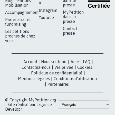
dans la
Blog - Parlons
X
presse
Mobilisation
Instagram
MyPetition
Accompagnement
dans la
Youtube
Partenariat et
presse
fundraising
Contact
Les pétitions
presse
proches de chez
vous
Accueil
|
Nous soutenir
|
Aide
|
FAQ
|
Contactez-nous
|
Vie privée
|
Cookies
|
Politique de confidentialité
|
Mentions légales
|
Conditions d'utilisation
|
Partenaires
© Copyright MyPetition.org
- Site réalisé par l'agence
Developr