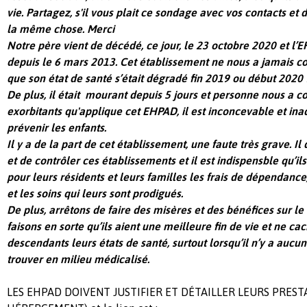
vie. Partagez, s'il vous plait ce sondage avec vos contacts et
la même chose. Merci
Notre père vient de décédé, ce jour, le 23 octobre 2020 et l’E
depuis le 6 mars 2013.
Cet établissement
ne nous a jamais co
que son état de santé s’était dégradé fin 2019
ou
début 2020 
De plus, il était mourant depuis 5 jours et personne nous a co
exorbitants qu'applique cet EHPAD, il est inconcevable et ina
prévenir les enfants.
Il y a de la part de cet établissement, une faute très grave. I
et de
contrôler ces établissements et il est indispensble qu’il
pour
leurs
résidents et leurs familles les frais de dépendance
et les soins
qui leurs sont
prodigués.
De plus, arrêtons de faire des misères
et des bénéfices sur l
faisons en sorte qu’ils aient une meilleure fin de vie et ne c
descendants
leurs é
tat
s
de santé,
surtout lorsqu’il n’y a aucu
trouver en milieu médicalisé.
LES EHPAD DOIVENT JUSTIFIER ET DÉTAILLER LEURS PRES