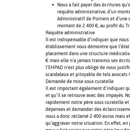
Nous a fait payer des écritures qu’e
requête administrative, d’un monta
Administratif de Poitiers et d’une
montant de 2 400 €, au profit du Tr
Requête administrative
Il est indispensable d’indiquer que nous
établissement nous démontre que l’état 
placement dans une structure médicalis
€ mais elle n’a jamais transmis ses écrit
l’EHPAD n’est plus obligé de nous justifi
scandaleux et pitoyable de tels avocats !
Demande de mise sous curatelle
Il est important également d’indiquer q
et qu’il se retrouve avec des impayés. N
rapidement notre père sous curatelle et 
dépenses et demander des éclaircissemen
nous a donc réclamé 2 400 euros mais elle
qu’aggraver notre situation. En effet, en
nous a fait savoir que notre père leur d