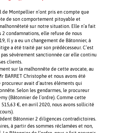
el de Montpellier n’ont pris en compte que
mpte de son comportement pitoyable et
lhonnêteté sur notre situation. Elle n’a fait
s 2 condamnations, elle refuse de nous
19, Il y a eu un changement de Bâtonnier, à
itige a été traité par son prédécesseur. C’est
t pas sévèrement sanctionnée car elle continu
es clients.
ement sur la malhonnête de cette avocate, au
Mr BARRET Christophe et nous avons été
 procureur avait d’autres éléments qui
onnête. Selon les gendarmes, le procureur
Rémy (Bâtonnier de l’ordre). Comme cette
515,63 €, en avril 2020, nous avons sollicité
cours).
cédent Bâtonnier 2 diligences contradictoires.
aires, à partir des sommes réclamées et non,
. Le Bâtonnier de l’ordre, nous a fait parvenir