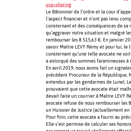
usp=sharing
Le Bâtonnier de l’ordre et la cour d’app
l’aspect financier et n’ont pas tenu co
consternant et des conséquences de sa ma
qu’aggraver notre situation et malgré le
rembourser les 8 515,63 €. En janvier 20
savoir Maître LEVY Rémy et pour lui, le l
consternant qu’une telle avocate ne soi
a extorqué des sommes faramineuses à s
En avril 2019, nous avons fait un signal
précédent Procureur de la République, 
entendus par les gendarmes de Lunel. Le
prouvaient que cette avocate était malh
devait faite un courrier à Maître LEVY 
avocate refuse de nous rembourser les 8 
un Huissier de Justice (actuellement en 
Pour finir, cette avocate a fourni au pré
Elle s’est permise de calculer ses honor
par rapport un travail réellement effectif