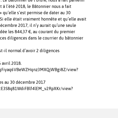
t à l’été 2018, le Bâtonnier nous a fait
» qu’elle s’est permise de dater au 30
Si elle était vraiment honnête et qu’elle avait
écembre 2017, il n’y aurait qu’une seule
cédée les 844,37 €, au courant du premier
ces diligences dans le courrier du bâtonnier
t-il normal d’avoir 2 diligences
 avril 2018.
EW0qFiyaq6VBeWZHqnz3MXQjWBgi8Z/view?
tées au 30 décembre 2017
ootE3S8q81WdiFBlf4lEM_v2RpXKr/view?