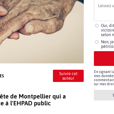
Oui, di
victoir
selon m
Non, je
pétiti
En signant l
Suivre cet
ES
mes données 
auteur
commentaires
sur mes droit
ête de Montpellier qui a
ce à l'EHPAD public