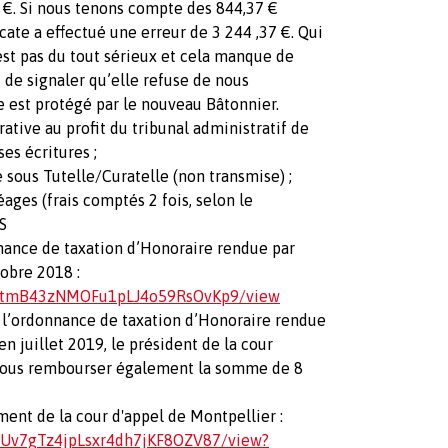
0 €. Si nous tenons compte des 844,37 €
cate a effectué une erreur de 3 244 ,37 €. Qui
’est pas du tout sérieux et cela manque de
 de signaler qu’elle refuse de nous
 est protégé par le nouveau Bâtonnier.
ative au profit du tribunal administratif de
ses écritures ;
sous Tutelle/Curatelle (non transmise) ;
éages (frais comptés 2 fois, selon le
S
nnance de taxation d’Honoraire rendue par
obre 2018 :
50kEtmB43zNMOFu1pLJ4o59RsOvKp9/view
à l’ordonnance de taxation d’Honoraire rendue
n juillet 2019, le président de la cour
 nous rembourser également la somme de 8
ment de la cour d'appel de Montpellier :
ggaUv7gTz4jpLsxr4dh7jKF8OZV87/view?