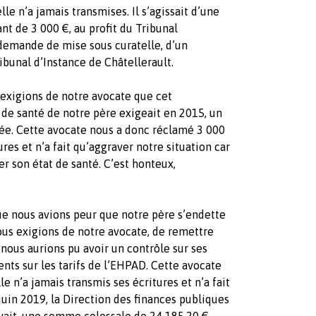
lle n’a jamais transmises. Il s’agissait d’une
nt de 3 000 €, au profit du Tribunal
 demande de mise sous curatelle, d’un
ibunal d’Instance de Châtellerault.
 exigions de notre avocate que cet
de santé de notre père exigeait en 2015, un
ée. Cette avocate nous a donc réclamé 3 000
ures et n’a fait qu’aggraver notre situation car
er son état de santé. C’est honteux,
ue nous avions peur que notre père s’endette
ous exigions de notre avocate, de remettre
nous aurions pu avoir un contrôle sur ses
ts sur les tarifs de l’EHPAD. Cette avocate
 n’a jamais transmis ses écritures et n’a fait
 juin 2019, la Direction des finances publiques
evait, une somme colossale de 24 185,20 €