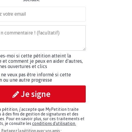
tes-moi si cette pétition atteint la
e et comment je peux en aider d'autres,
es ouvertures et clics
 ne veux pas être informé si cette
on ou une autre progresse
Je signe
a pétition, j'accepte que MyPetition traite
à des fins de gestion de signatures et des
. Pour en savoir plus, sur ces traitements et
s, je consulte les
conditions d'utilisation.
Partagez la pétition avec vos amis :