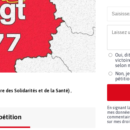
Oui, di
victoir
selon m
Non, je
pétiti
tre des Solidarités et de la Santé)
En signant l
mes données 
pétition
commentaires
sur mes droit