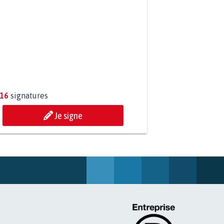
ESSION DE MON FILS THÉO :
ONS TOUS MOBILISÉS...
816
signatures
Je signe