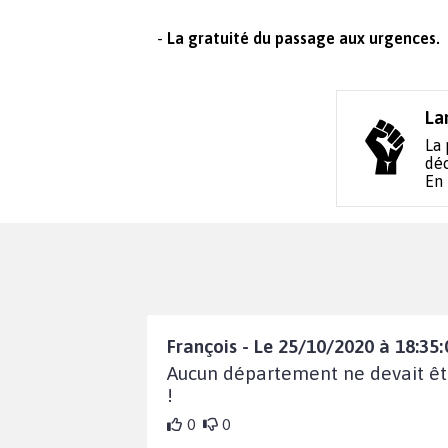
-
La gratuité du passage aux urgences.
La
La 
déc
En
François - Le 25/10/2020 à 18:35:
Aucun département ne devait être 
!
0
0