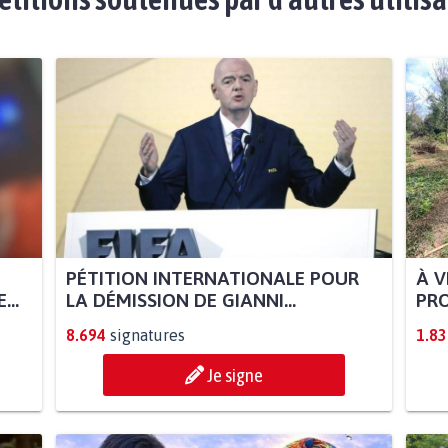
PÉTITION INTERNATIONALE POUR
À V
..
LA DÉMISSION DE GIANNI...
PRO
8.694
signatures
1.83
Je signe