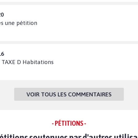
20
es une pétition
16
TAXE D Habitations
VOIR TOUS LES COMMENTAIRES
- PÉTITIONS -
étitions soutenues par d'autres utilis