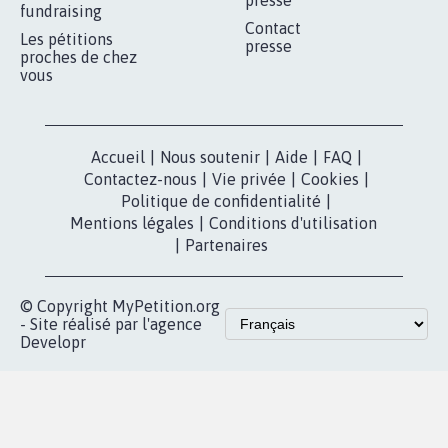
MOBILISATION
COMMUNAUTÉ
Qui sommes-
nous?
Lancer votre
Facebook
pétition
Nos pétitions
TikTok
dans la
Blog - Parlons
X
presse
Mobilisation
Instagram
MyPetition
Accompagnement
dans la
Youtube
Partenariat et
presse
fundraising
Contact
Les pétitions
presse
proches de chez
vous
Accueil
|
Nous soutenir
|
Aide
|
FAQ
|
Contactez-nous
|
Vie privée
|
Cookies
|
Politique de confidentialité
|
Mentions légales
|
Conditions d'utilisation
|
Partenaires