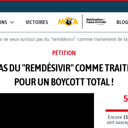
ONS
VICTOIRES
BLOG
e ne veux surtout pas du "remdésivir" comme traitement de la C
PÉTITION
AS DU "REMDÉSIVIR" COMME TRAITE
POUR UN BOYCOTT TOTAL !
5
Encore
15
soit susce