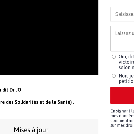
Oui, di
victoir
selon m
Non, je
pétiti
 dit Dr JO
tre des Solidarités et de la Santé)
En signant l
mes données 
commentaires
sur mes droit
Mises à jour