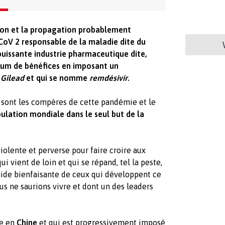
tion et la propagation probablement
oV 2 responsable de la maladie dite du
puissante industrie pharmaceutique dite,
um de bénéfices en imposant un
 Gilead
et qui se nomme
remdésivir
.
sont les compères de cette pandémie et le
pulation mondiale dans le seul but de la
violente et perverse pour faire croire aux
i vient de loin et qui se répand, tel la peste,
l’aide bienfaisante de ceux qui développent ce
us ne saurions vivre et dont un des leaders
ste en
Chine
et qui est progressivement imposé