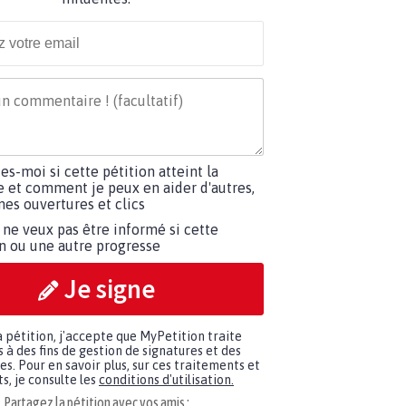
tes-moi si cette pétition atteint la
e et comment je peux en aider d'autres,
es ouvertures et clics
 ne veux pas être informé si cette
on ou une autre progresse
Je signe
a pétition, j'accepte que MyPetition traite
à des fins de gestion de signatures et des
. Pour en savoir plus, sur ces traitements et
s, je consulte les
conditions d'utilisation.
Partagez la pétition avec vos amis :