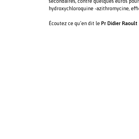
secondaires, contre quelques euros pour
hydroxychloroquine -azithromycine, effic
Écoutez ce qu’en dit le
Pr Didier Raoult 