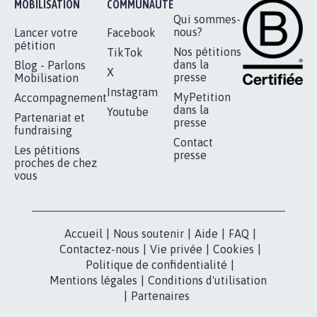
MOBILISATION
COMMUNAUTÉ
Qui sommes-
nous?
Lancer votre
Facebook
pétition
Nos pétitions
TikTok
dans la
Blog - Parlons
X
presse
Mobilisation
Instagram
MyPetition
Accompagnement
dans la
Youtube
Partenariat et
presse
fundraising
Contact
Les pétitions
presse
proches de chez
vous
Accueil
|
Nous soutenir
|
Aide
|
FAQ
|
Contactez-nous
|
Vie privée
|
Cookies
|
Politique de confidentialité
|
Mentions légales
|
Conditions d'utilisation
|
Partenaires