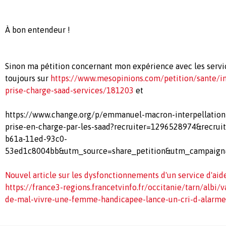
À bon entendeur !
Sinon ma pétition concernant mon expérience avec les servic
toujours sur
https://www.mesopinions.com/petition/sante/in
prise-charge-saad-services/181203
et
https://www.change.org/p/emmanuel-macron-interpellation-
prise-en-charge-par-les-saad?recruiter=1296528974&recru
b61a-11ed-93c0-
53ed1c8004bb&utm_source=share_petition&utm_campaign
Nouvel article sur les dysfonctionnements d'un service d'aid
https://france3-regions.francetvinfo.fr/occitanie/tarn/albi/
de-mal-vivre-une-femme-handicapee-lance-un-cri-d-alarm