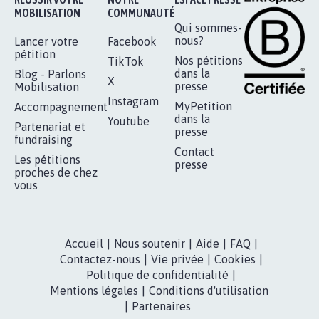
MOBILISATION
COMMUNAUTÉ
Qui sommes-
nous?
Lancer votre
Facebook
pétition
Nos pétitions
TikTok
dans la
Blog - Parlons
X
presse
Mobilisation
Instagram
MyPetition
Accompagnement
dans la
Youtube
Partenariat et
presse
fundraising
Contact
Les pétitions
presse
proches de chez
vous
Accueil
|
Nous soutenir
|
Aide
|
FAQ
|
Contactez-nous
|
Vie privée
|
Cookies
|
Politique de confidentialité
|
Mentions légales
|
Conditions d'utilisation
|
Partenaires