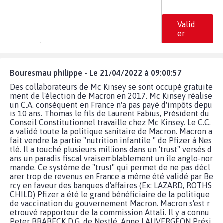
Valid
er
Bouresmau philippe - Le 21/04/2022 à 09:00:57
Des collaborateurs de Mc Kinsey se sont occupé gratuite
ment de l'élection de Macron en 2017. Mc Kinsey réalise
un C.A. conséquent en France n'a pas payé d'impôts depu
is 10 ans. Thomas le fils de Laurent Fabius, Président du
Conseil Constitutionnel travaille chez Mc Kinsey. Le C.C.
a validé toute la politique sanitaire de Macron. Macron a
fait vendre la partie "nutrition infantile " de Pfizer à Nes
tlé. Il a touché plusieurs millions dans un 'trust" versés d
ans un paradis fiscal vraisemblablement un île anglo-nor
mande. Ce système de "trust" qui permet de ne pas décl
arer trop de revenus en France a même été validé par Be
rcy en faveur des banques d'affaires (Ex: LAZARD, ROTHS
CHILD) Pfizer a été le grand bénéficiaire de la politique
de vaccination du gouvernement Macron. Macron s'est r
etrouvé rapporteur de la commission Attali. Il y a connu
Peter BRABECK D.G. de Nestlé. Anne LAUVERGEON Prési