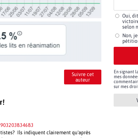
Oui, di
victoir
selon m
Non, je
pétiti
En signant l
Suivre cet
mes données 
auteur
commentaires
sur mes droit
r!
64903203834683
otistes? Ils indiquent clairement qu'après