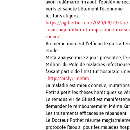
avoir redémarré fin aout l'épidémie rec
nerfs et sabote bêtement l'économie;
les faits cliquez;
https://pgibertie.com/2020/09/23/tare-
covid-aujourdhui-et-emprisonne-marsei
rhone/
Au même moment l’efficacité du traite
étude.
Méta-analyse mise à jour, présentée, le
Million, du Pôle de maladies infectieus
faisant partie de l’Institut hospitalo-un
:
http://bit.ly/-metah
La maladie est mieux connue; mutations 
Petit à petit les thèses hérétiques se vér
Le remdesivir de Gilead est manifestem
demander le remboursement. Même Karine
Les traitements efficaces se répandent.
Le Docteur Pothet résume magistralement 
protocole Raoult pour les malades hospit