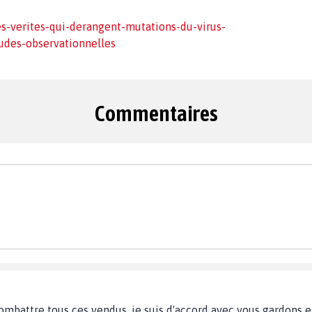
s-verites-qui-derangent-mutations-du-virus-
udes-observationnelles
Commentaires
battre tous ces vendus, je suis d'accord avec vous gardons esp