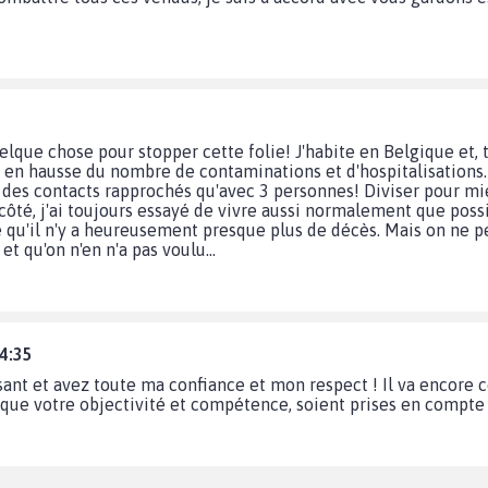
quelque chose pour stopper cette folie! J'habite en Belgique et, 
nt en hausse du nombre de contaminations et d'hospitalisations.
r des contacts rapprochés qu'avec 3 personnes! Diviser pour mi
côté, j'ai toujours essayé de vivre aussi normalement que possi
e qu'il n'y a heureusement presque plus de décès. Mais on ne 
t qu'on n'en n'a pas voulu...
54:35
sant et avez toute ma confiance et mon respect ! Il va encore
t que votre objectivité et compétence, soient prises en compte 