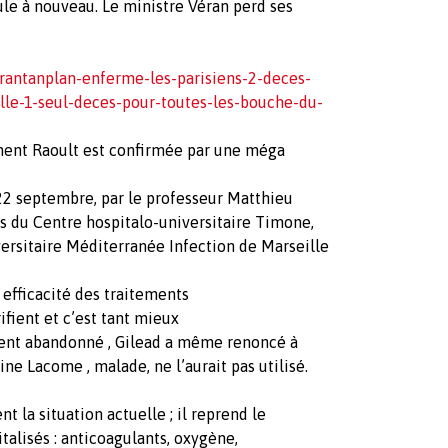
ule à nouveau. Le ministre Véran perd ses
rantanplan-enferme-les-parisiens-2-deces-
lle-1-seul-deces-pour-toutes-les-bouche-du-
ment Raoult est confirmée par une méga
 22 septembre, par le professeur Matthieu
es du Centre hospitalo-universitaire Timone,
iversitaire Méditerranée Infection de Marseille
efficacité des traitements
ifient et c’est tant mieux
ent abandonné , Gilead a même renoncé à
 Lacome , malade, ne l’aurait pas utilisé.
la situation actuelle ; il reprend le
alisés : anticoagulants, oxygène,