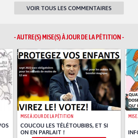
VOIR TOUS LES COMMENTAIRES
- AUTRE(S) MISE(S) À JOUR DE LA PÉTITION -
MISE À JOUR DE LA PÉTITION
MISE
VOS
COUCOU LES TÉLÉTOUBIBS, ET SI
ON EN PARLAIT !
INF