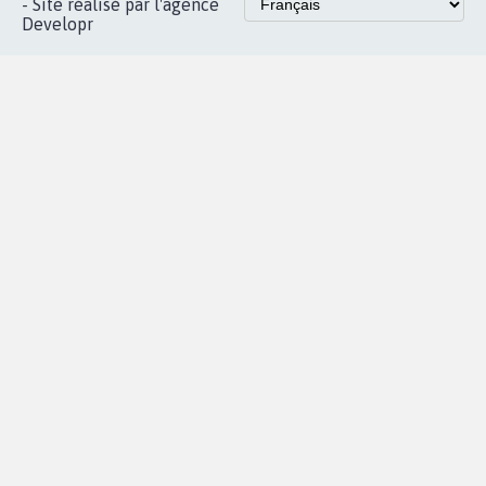
Accueil
|
Nous soutenir
|
Aide
|
FAQ
|
Contactez-nous
|
Vie privée
|
Cookies
|
Politique de confidentialité
|
Mentions légales
|
Conditions d'utilisation
|
Partenaires
© Copyright MyPetition.org
- Site réalisé par l'agence
Developr