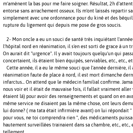
m'amènent la bas pour me faire soigner. Résultat, 2h d'atten
entorse sans arrachement osseux. Ils m'ont laissés repartir sa
simplement avec une ordonnance pour du kiné et des béquilles
rupture du ligement qui depuis me pose de gros soucis.
2- Mon oncle a eu un souci de santé très inquiétant l'année 
l'hôpital nord en réanimation, il s'en est sorti de grace à un t
On aurait dit "urgence". Il y avait toujours quelqu'un qui pas
concertaient, ils étaient bien équipés, serviables, etc., etc., et
Cette année, il a eu le même souci que l'année dernière, il
réanimation faute de place à nord, il est mort dimanche derni
infarctus... On attend que le médecin familial confirme. Jam
nous voir et il était de mauvaise fois, il fallait vraiment aller
étaient là) pour avoir des renseignements et quand on en av
même service ne disaient pas la même chose, ont leurs dem
lui donne? ( ma tata était infirmière avant) on lui répondait 
pour vous, ne toi comprendra rien ", des médicaments puiss
hautement surveillées trainaient dans sa chambre, etc., etc., 
tellement...