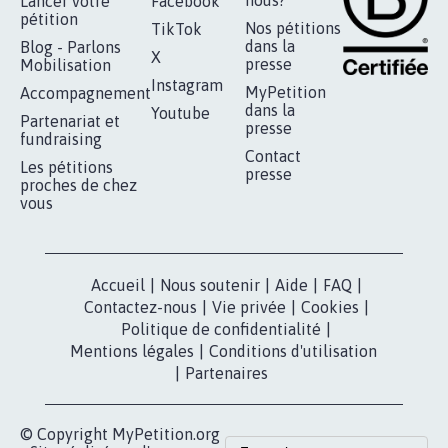
RÉUSSIR VOTRE
NOTRE
ESPACE PRESSE
MOBILISATION
COMMUNAUTÉ
Qui sommes-
nous?
Lancer votre
Facebook
pétition
Nos pétitions
TikTok
dans la
Blog - Parlons
X
presse
Mobilisation
Instagram
MyPetition
Accompagnement
dans la
Youtube
Partenariat et
presse
fundraising
Contact
Les pétitions
presse
proches de chez
vous