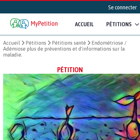
Se connecter
ACCUEIL
PÉTITIONS
Accueil
Pétitions
Pétitions santé
Endométriose /
Adémiose plus de préventions et d'informations sur la
maladie.
PÉTITION