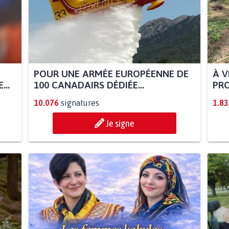
POUR UNE ARMÉE EUROPÉENNE DE
À V
..
100 CANADAIRS DÉDIÉE...
PRO
10.076
signatures
1.83
Je signe