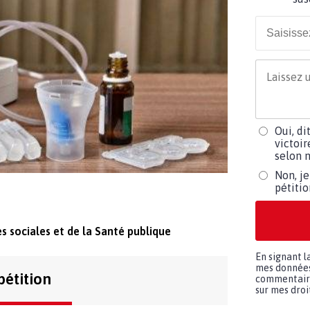
Oui, di
victoir
selon m
Non, je
pétiti
s sociales et de la Santé publique
En signant l
mes données 
pétition
commentaires
sur mes droit