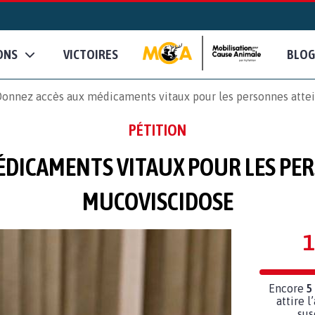
ONS
VICTOIRES
BLOG
onnez accès aux médicaments vitaux pour les personnes atte
PÉTITION
ÉDICAMENTS VITAUX POUR LES PER
MUCOVISCIDOSE
1
Encore
5
attire l
sus