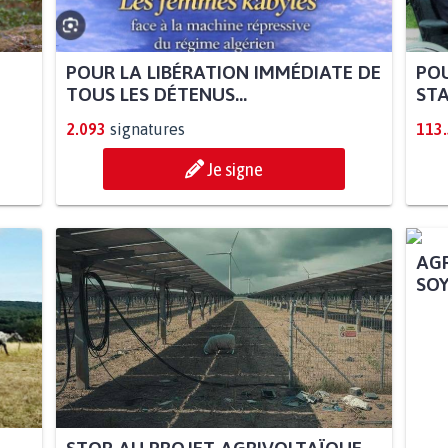
POUR LA LIBÉRATION IMMÉDIATE DE
POU
TOUS LES DÉTENUS...
STA
2.093
signatures
113
Je signe
STOP AU PROJET AGRIVOLTAÏQUE
AGR