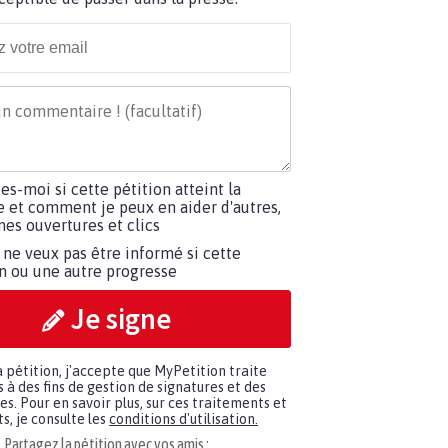
tes-moi si cette pétition atteint la
e et comment je peux en aider d'autres,
es ouvertures et clics
 ne veux pas être informé si cette
on ou une autre progresse
Je signe
a pétition, j'accepte que MyPetition traite
à des fins de gestion de signatures et des
. Pour en savoir plus, sur ces traitements et
s, je consulte les
conditions d'utilisation.
Partagez la pétition avec vos amis :