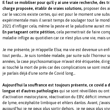
Il faut se mobiliser pour qu'il y ai une vraie recherche, des 
charge proposée, établir de vraies solutions,
proposer des a
car le vaccins existe certes, qui est pour le moment une sub
expérimentale mais il serait temps de soulager tout le monde
2021 d'infliger cela, même la peste et le paludisme aurait m
En partageant cette pétition,
cela permettrait de faire comp
maladie inflige au quotidien car ce n'est plus une vie, mais u
Je me présente, je m'appelle Elsa; ma vie est devenue un enfe
tout perdu... Je suis tombée malade, par suite subi l'horreur s
années, la case psychosomatique m'avait été étiquetée, dirigé
ai touché la mort de près car des complications se sont insta
je parlais déjà d'une sorte de Covid long...
Aujourd'hui la souffrance est toujours présente, ce covid a
longue et d'autres pathologies
qui se sont réveillées ou on
d'activation mastocytaire, réactivation du EBV, déficit immun
de lyme, encéphalite limbique et ehlers danlos. Avant, j'avai
aujourd'hui je ne peux plus sortir dehors, je ne peux plus vivr