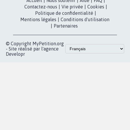
dans la
Youtube
Partenariat et
presse
fundraising
Contact
Les pétitions
presse
proches de chez
vous
Accueil
|
Nous soutenir
|
Aide
|
FAQ
|
Contactez-nous
|
Vie privée
|
Cookies
|
Politique de confidentialité
|
Mentions légales
|
Conditions d'utilisation
|
Partenaires
© Copyright MyPetition.org
- Site réalisé par l'agence
Developr