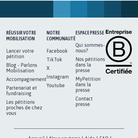
RENDRE LES CRIMES SEXUELS SUR
MINEURS IMPRESCRIPTIBLES
92.313
signatures
Je signe
RÉUSSIR VOTRE
NOTRE
ESPACE PRESSE
MOBILISATION
COMMUNAUTÉ
Qui sommes-
nous?
Lancer votre
Facebook
pétition
Nos pétitions
TikTok
dans la
Blog - Parlons
X
presse
Mobilisation
Instagram
MyPetition
Accompagnement