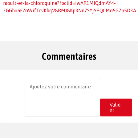
raoult-et-la-chloroquine?fbclid=IwAR1MIQdmAY4-
3GGbuaFZoWifTcvKbqV8RMJ8Kp3Nn7SYjSPQ0Mo5G7n5D3A
Commentaires
Valid
er