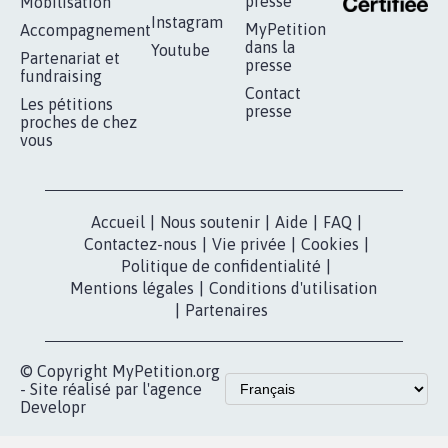
RÉUSSIR VOTRE
NOTRE
ESPACE PRESSE
MOBILISATION
COMMUNAUTÉ
Qui sommes-
nous?
Lancer votre
Facebook
pétition
Nos pétitions
TikTok
dans la
Blog - Parlons
X
presse
Mobilisation
Instagram
MyPetition
Accompagnement
dans la
Youtube
Partenariat et
presse
fundraising
Contact
Les pétitions
presse
proches de chez
vous
Accueil
|
Nous soutenir
|
Aide
|
FAQ
|
Contactez-nous
|
Vie privée
|
Cookies
|