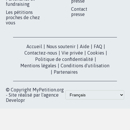
Je signe
RÉUSSIR VOTRE
NOTRE
ESPACE PRESSE
MOBILISATION
COMMUNAUTÉ
Qui sommes-
nous?
Lancer votre
Facebook
pétition
Nos pétitions
TikTok
dans la
Blog - Parlons
X
presse
Mobilisation
Instagram
MyPetition
Accompagnement
dans la
Youtube
Partenariat et
presse
fundraising
Contact
Les pétitions
presse
proches de chez