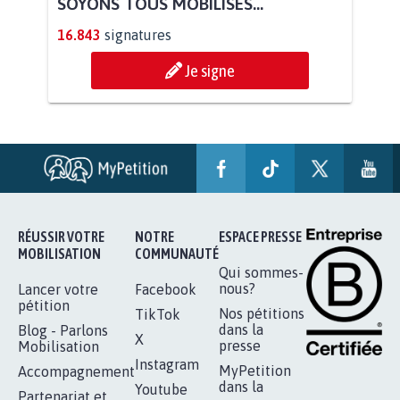
STOP AU PROJET AGRIVOLTAÏQUE
AUTOUR DE LA SOURCE...
11.288
signatures
Je signe
AGRESSION DE MON FILS THÉO :
SOYONS TOUS MOBILISÉS...
16.843
signatures