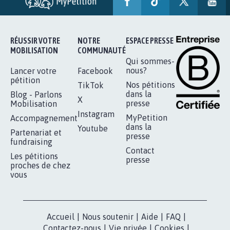
RÉUSSIR VOTRE
NOTRE
ESPACE PRESSE
MOBILISATION
COMMUNAUTÉ
Qui sommes-
nous?
Lancer votre
Facebook
pétition
Nos pétitions
TikTok
dans la
Blog - Parlons
X
presse
Mobilisation
Instagram
MyPetition
Accompagnement
dans la
Youtube
Partenariat et
presse
fundraising
Contact
Les pétitions
presse
proches de chez
vous
Accueil
|
Nous soutenir
|
Aide
|
FAQ
|
Contactez-nous
|
Vie privée
|
Cookies
|