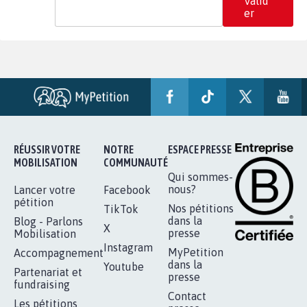
Valid
er
RÉUSSIR VOTRE
NOTRE
ESPACE PRESSE
MOBILISATION
COMMUNAUTÉ
Qui sommes-
nous?
Lancer votre
Facebook
pétition
Nos pétitions
TikTok
dans la
Blog - Parlons
X
presse
Mobilisation
Instagram
MyPetition
Accompagnement
dans la
Youtube
Partenariat et
presse
fundraising
Contact
Les pétitions