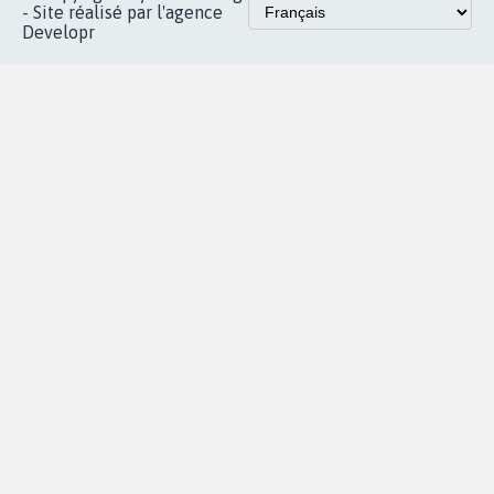
Accueil
|
Nous soutenir
|
Aide
|
FAQ
|
Contactez-nous
|
Vie privée
|
Cookies
|
Politique de confidentialité
|
Mentions légales
|
Conditions d'utilisation
|
Partenaires
© Copyright MyPetition.org
- Site réalisé par l'agence
Developr