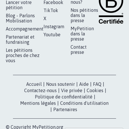
RÉUSSIR VOTRE
NOTRE
ESPACE PRESSE
MOBILISATION
COMMUNAUTÉ
Qui sommes-
nous?
Lancer votre
Facebook
pétition
Nos pétitions
TikTok
dans la
Blog - Parlons
X
presse
Mobilisation
Instagram
MyPetition
Accompagnement
dans la
Youtube
Partenariat et
presse
fundraising
Contact
Les pétitions
presse
proches de chez
vous