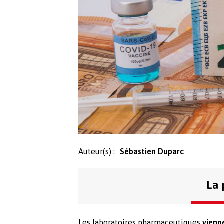
Auteur(s) :
Sébastien Duparc
La 
Les laboratoires pharmaceutiques
vienn