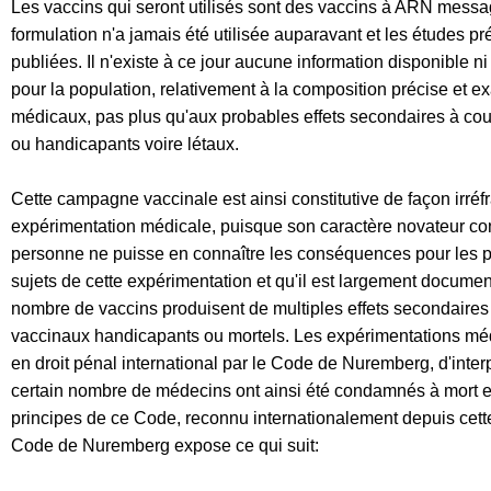
Les vaccins qui seront utilisés sont des vaccins à ARN messa
formulation n'a jamais
été utilisée
auparavant
et les études pr
publiées. Il n'existe à ce jour aucune
information disponible ni
pour la population, relativement à la composition
précise et e
médicaux, pas plus qu'aux probables effets secondaires à cou
ou handicapants voire létaux.
Cette campagne vaccinale est ainsi constitu
tive de façon irré
expérimentation
médicale
, puisque son caractère novateur co
personne ne puisse en
connaître les conséquences pour les p
sujets de cette expérimentation et qu'il
est largement
document
nombre de vaccins produisent de multiples effets
secondaires 
vaccinaux handicapants ou
mortels
.
Les expérimentations mé
en droit pénal international par le Code de
Nuremberg, d'inter
certain nombre de médecins ont ainsi été condamnés
à mort 
principes de ce Code, reconnu internationalement depuis cet
Code de Nuremberg expose ce qui suit: