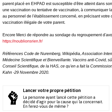
parent placé en
EHPAD est susceptible d'être atteint dans son
une vaccination ou tentative de
vaccination
, à
communiquer la
au personnel de l'établissement concerné
,
en précisant votre 
vaccination
illégale
de votre parent.
Encore Merci de répondre au sondage du regroupement d'av
https://noublionsrien.fr/
Références
Code
de
Nure
mberg, Wikipédia,
Association Inte
Médecine Scientifique et Bienveillante.
Vaccins anti
-
Covid, sû
Conseil Scientifique, de la HAS, ce qu'en a fait la
Commissio
Kahn
-
29 Novembre 2020.
Lancer votre propre pétition
La personne ayant lancé cette pétition a
décidé d'agir pour la cause qui la concernait.
En ferez-vous de même ?