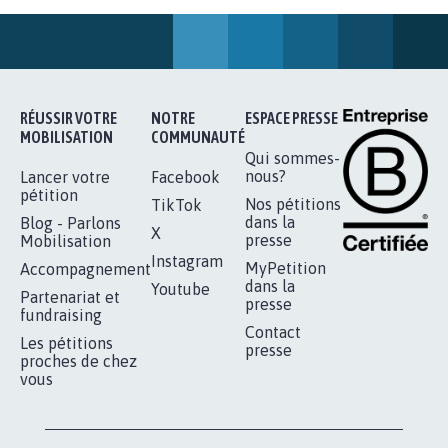
RENDRE LES CRIMES SEXUELS SUR
MINEURS IMPRESCRIPTIBLES
92.319
signatures
Je signe
RÉUSSIR VOTRE
NOTRE
ESPACE PRESSE
MOBILISATION
COMMUNAUTÉ
Qui sommes-
nous?
Lancer votre
Facebook
pétition
Nos pétitions
TikTok
dans la
Blog - Parlons
X
presse
Mobilisation
Instagram