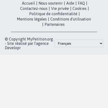
MyPetition
Accompagnement
dans la
Youtube
Partenariat et
presse
fundraising
Contact
Les pétitions
presse
proches de chez
vous
Accueil
|
Nous soutenir
|
Aide
|
FAQ
|
Contactez-nous
|
Vie privée
|
Cookies
|
Politique de confidentialité
|
Mentions légales
|
Conditions d'utilisation
|
Partenaires
© Copyright MyPetition.org
- Site réalisé par l'agence
Developr