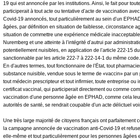
19 qui est annoncée par
les institutions.
Ainsi, le fait pour tou
participerait à tout acte ou tent
ative d'acte de vaccination
ave
Covid
-
19 annoncés, tout particulièrement au sein d'un EPH
âgées, par définition en situation de faiblesse,
circonstance a
situation de commettre une expérience
médicale inacceptabl
Nuremberg
et une atteinte à l'intégrité d'autrui par administr
potentiellement
nuisibles, en
application de l'article 222
-
15 du
sanctionnable par les article 222
-
7 à 222
-
14
-
1 du
m
ême code
.
En d'autres terme
s
,
tout
fonctionnaire de l'État
,
tout pharmacie
substance
nuisible, vendue sous le terme de «
vaccin
» par un
tout médecin prescripteur
et tout infirmier
,
toute entreprise ou in
certificat vaccinal
,
qui participerait
directement ou
comme compl
vaccination d'une personne âgée en EPHAD
, comme cela leu
autorités de santé,
se
rendrait coupa
ble d'un acte délictuel voi
Une très large majorité de citoyens français ont parfaitement 
la campagne
annoncée
de vaccination anti
-
Covid
-
19 et refus
elle
-
même et tout
particulièrement pour les p
ersonnes âgées et