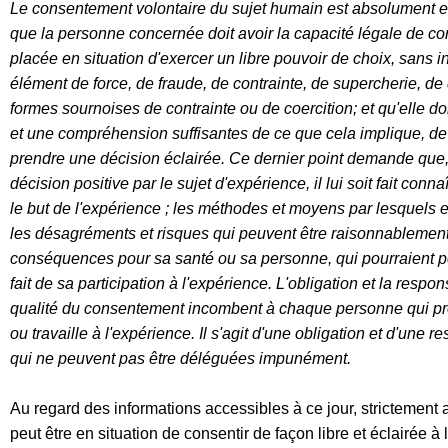
Le consentement volo
ntaire du sujet humain est absolument e
que la
personne concernée doit avoir
la capacité légale de co
placée en situation
d'exercer un
libre pouvoir de choix, sans 
élément de force,
de fraude, de
contrainte, de supercherie, de
formes sournoises de contrainte ou de
coercition
; et qu'elle 
et une compréhension suffisantes de ce que cela
implique, de
prendre une dé
cision éclai
rée.
Ce dernier point demande que
décision positive par le sujet d'expérience,
il lui soit fait conna
le but de l'expérience ; les méthodes et moyens par
lesquels e
le
s désagréments et risques qui peuvent être raisonnablemen
conséquences pour sa santé ou sa personne
, qui pourraient
fait de sa participation à l'expérience.
L'obligation et la respon
qualit
é
du consentement incombent à chaque personne qui prend
ou travaille à
l'expérience
. Il s'agit
d'une obligation et d'une r
qui ne peuvent pas être
déléguées impunément.
Au regard des informations accessible
s à ce jour, strictement
peut être en
situation de consentir de façon libre et éclairée
à 