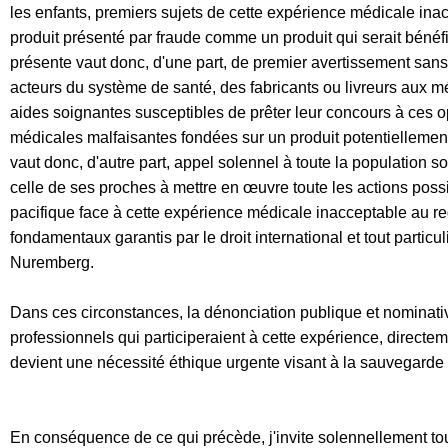
les enfants, premiers sujets de
cette expérience médicale ina
produit présenté par fraude comme un produit
qui serait bénéf
présente vaut donc, d'une part, de
premier av
ertissement sans
acteurs du
système de santé
, des fabricants ou livreurs aux m
aides soignantes susceptibles
de prêter leur concours à ces 
médicales malfaisantes
fondées sur un
produit p
ote
n
tiellem
e
n
vaut donc, d'autre part,
appel solennel à toute la population s
celle de ses proches à mettre en œuvre toute les actions poss
pacifique
face à
cette expérience médicale inacc
eptable au re
fondamentaux garantis par le droit
international et tout partic
Nuremberg.
Dans ces circonstances, la dénonciation publique et nominati
professionnels qui
participeraient à cette expérience,
d
irectem
devient une nécessité éthique
urgente visant à la sauvegarde 
En conséquence de ce qui précède, j'invite solennellement to