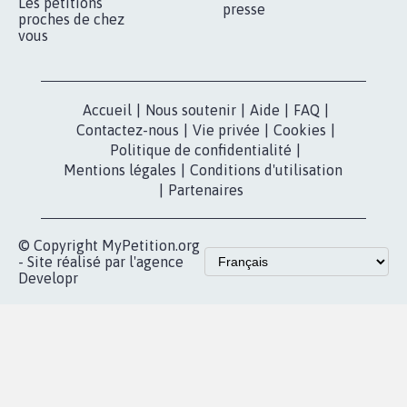
Qui sommes-
nous?
Lancer votre
Facebook
pétition
Nos pétitions
TikTok
dans la
Blog - Parlons
X
presse
Mobilisation
Instagram
MyPetition
Accompagnement
dans la
Youtube
Partenariat et
presse
fundraising
Contact
Les pétitions
presse
proches de chez
vous
Accueil
|
Nous soutenir
|
Aide
|
FAQ
|
Contactez-nous
|
Vie privée
|
Cookies
|
Politique de confidentialité
|
Mentions légales
|
Conditions d'utilisation
|
Partenaires