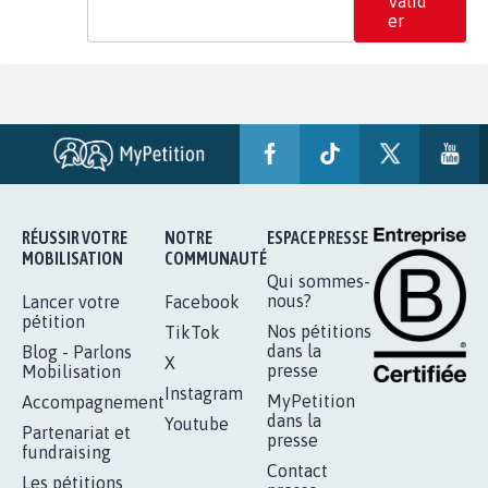
Valid
er
RÉUSSIR VOTRE
NOTRE
ESPACE PRESSE
MOBILISATION
COMMUNAUTÉ
Qui sommes-
nous?
Lancer votre
Facebook
pétition
Nos pétitions
TikTok
dans la
Blog - Parlons
X
presse
Mobilisation
Instagram
MyPetition
Accompagnement
dans la
Youtube
Partenariat et
presse
fundraising
Contact
Les pétitions