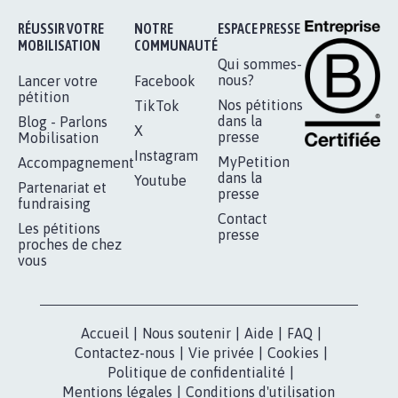
RÉUSSIR VOTRE
NOTRE
ESPACE PRESSE
MOBILISATION
COMMUNAUTÉ
Qui sommes-
nous?
Lancer votre
Facebook
pétition
Nos pétitions
TikTok
dans la
Blog - Parlons
X
presse
Mobilisation
Instagram
MyPetition
Accompagnement
dans la
Youtube
Partenariat et
presse
fundraising
Contact
Les pétitions
presse
proches de chez
vous
Accueil
|
Nous soutenir
|
Aide
|
FAQ
|
Contactez-nous
|
Vie privée
|
Cookies
|
Politique de confidentialité
|
Mentions légales
|
Conditions d'utilisation