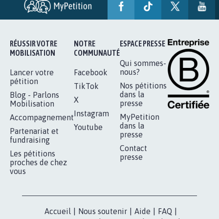
RÉUSSIR VOTRE
NOTRE
ESPACE PRESSE
MOBILISATION
COMMUNAUTÉ
Qui sommes-
nous?
Lancer votre
Facebook
pétition
Nos pétitions
TikTok
dans la
Blog - Parlons
X
presse
Mobilisation
Instagram
MyPetition
Accompagnement
dans la
Youtube
Partenariat et
presse
fundraising
Contact
Les pétitions
presse
proches de chez
vous
Accueil
|
Nous soutenir
|
Aide
|
FAQ
|