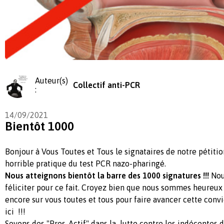
Auteur(s)
Collectif anti-PCR
:
14/09/2021
Bientôt 1000
Bonjour à Vous Toutes et Tous le signataires de notre pétiti
horrible pratique du test PCR nazo-pharingé.
Nous atteignons bientôt la barre des 1000 signatures !!!
Nou
féliciter pour ce fait. Croyez bien que nous sommes heureu
encore sur vous toutes et tous pour faire avancer cette conv
ici !!!
Soyons des "Pros-Actif" dans la lutte contre les indécentes 