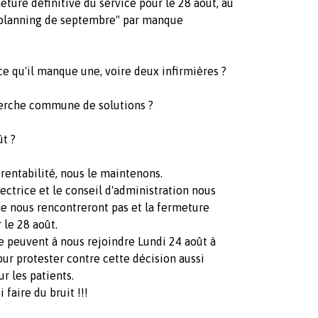
meture définitive du service pour le 28 août, au
le planning de septembre" par manque
e qu'il manque une, voire deux infirmières ?
herche commune de solutions ?
ût ?
rentabilité, nous le maintenons.
ctrice et le conseil d'administration nous
 ne nous rencontreront pas et la fermeture
 le 28 août.
e peuvent à nous rejoindre Lundi 24 août à
ur protester contre cette décision aussi
 les patients.
faire du bruit !!!