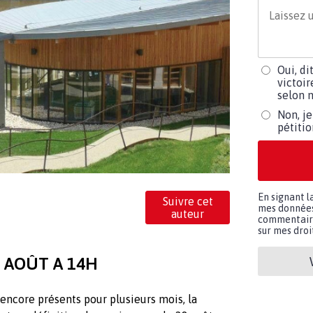
Oui, di
victoir
selon m
Non, je
pétiti
En signant l
Suivre cet
mes données 
auteur
commentaires
sur mes droit
 AOÛT A 14H
encore présents pour plusieurs mois, la