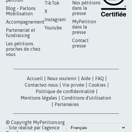
RÉUSSIR VOTRE
NOTRE
ESPACE PRESSE
MOBILISATION
COMMUNAUTÉ
Qui sommes-
nous?
Lancer votre
Facebook
pétition
Nos pétitions
TikTok
dans la
Blog - Parlons
X
presse
Mobilisation
Instagram
MyPetition
Accompagnement
dans la
Youtube
Partenariat et
presse
fundraising
Contact
Les pétitions
presse
proches de chez
vous