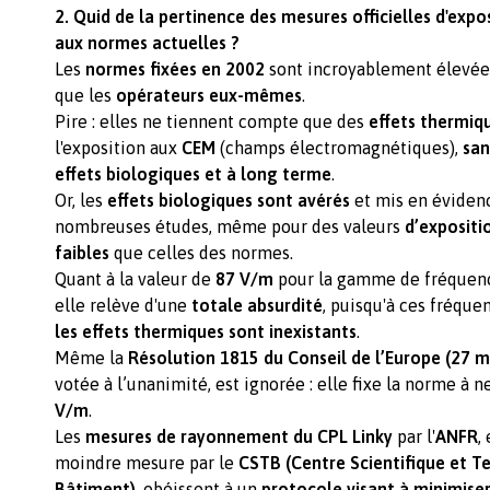
2. Quid de la pertinence des mesures officielles d'expo
aux normes actuelles ?
Les
normes fixées en 2002
sont incroyablement élevée
que les
opérateurs eux-mêmes
.
Pire : elles ne tiennent compte que des
effets thermiq
l'exposition aux
CEM
(champs électromagnétiques),
san
effets biologiques et à long terme
.
Or, les
effets biologiques sont avérés
et mis en éviden
nombreuses études, même pour des valeurs
d’expositi
faibles
que celles des normes.
Quant à la valeur de
87 V/m
pour la gamme de fréquenc
elle relève d'une
totale absurdité
, puisqu'à ces fréque
les effets thermiques sont inexistants
.
Même la
Résolution 1815 du Conseil de l’Europe (27 m
votée à l’unanimité, est ignorée : elle fixe la norme à 
V/m
.
Les
mesures de rayonnement du CPL Linky
par l'
ANFR
,
moindre mesure par le
CSTB (Centre Scientifique et T
Bâtiment)
, obéissent à un
protocole visant à minimiser