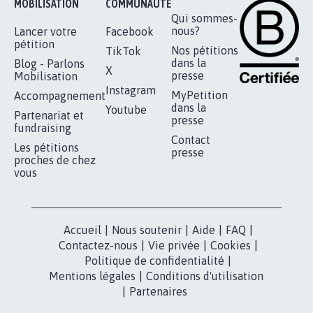
MOBILISATION
COMMUNAUTÉ
Qui sommes-
nous?
Lancer votre
Facebook
pétition
Nos pétitions
TikTok
dans la
Blog - Parlons
X
presse
Mobilisation
Instagram
MyPetition
Accompagnement
dans la
Youtube
Partenariat et
presse
fundraising
Contact
Les pétitions
presse
proches de chez
vous
Accueil
|
Nous soutenir
|
Aide
|
FAQ
|
Contactez-nous
|
Vie privée
|
Cookies
|
Politique de confidentialité
|
Mentions légales
|
Conditions d'utilisation
|
Partenaires