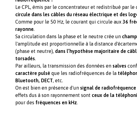
Le CPL, émis par le concentrateur et redistribué par le
circule dans les câbles du réseau électrique et des l
Comme pour le 50 Hz, le courant qui circule aux
36 fr
rayonne
.
Sa circulation dans la phase et le neutre crée un
champ
l'amplitude est proportionnelle à la distance d'écarteme
(phase et neutre),
dans l’hypothèse majoritaire de câble
torsadés
.
Par ailleurs, la transmission des données en
salves
conf
caractère pulsé
que les radiofréquences de la
téléphon
Bluetooth, DECT
, etc.
On est bien en présence d'un
signal de radiofréquence
effets dus à son rayonnement sont
ceux de la téléphon
pour des
fréquences en kHz
.