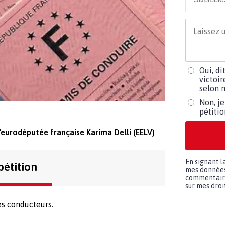
Oui, di
victoir
selon m
Non, je
pétiti
l'eurodéputée française Karima Delli (EELV)
En signant l
pétition
mes données 
commentaires
sur mes droit
es conducteurs.