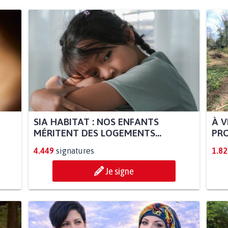
SIA HABITAT : NOS ENFANTS
À V
MÉRITENT DES LOGEMENTS...
PRO
4.449
signatures
1.82
Je signe