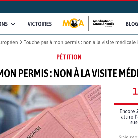
ONS
VICTOIRES
BLOG
européen
Touche pas à mon permis : non à la visite médicale
PÉTITION
ON PERMIS : NON À LA VISITE MÉD
1
Encore
attire l
sus