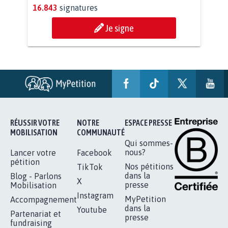
11.288
signatures
Je signe
AGRESSION DE MON FILS THÉO :
SOYONS TOUS MOBILISÉS...
16.843
signatures
Je signe