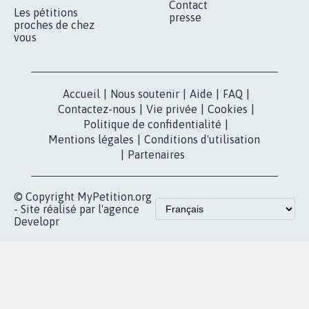
RÉUSSIR VOTRE
NOTRE
ESPACE PRESSE
MOBILISATION
COMMUNAUTÉ
Qui sommes-
nous?
Lancer votre
Facebook
pétition
Nos pétitions
TikTok
dans la
Blog - Parlons
X
presse
Mobilisation
Instagram
MyPetition
Accompagnement
dans la
Youtube
Partenariat et
presse
fundraising
Contact
Les pétitions
presse
proches de chez
vous