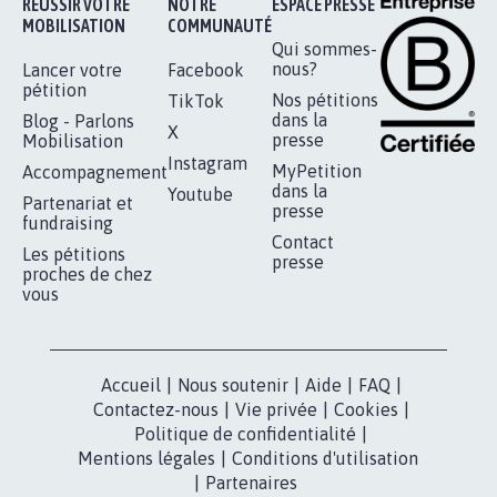
RÉUSSIR VOTRE
NOTRE
ESPACE PRESSE
MOBILISATION
COMMUNAUTÉ
Qui sommes-
nous?
Lancer votre
Facebook
pétition
Nos pétitions
TikTok
dans la
Blog - Parlons
X
presse
Mobilisation
Instagram
MyPetition
Accompagnement
dans la
Youtube
Partenariat et
presse
fundraising
Contact
Les pétitions
presse
proches de chez
vous
Accueil
|
Nous soutenir
|
Aide
|
FAQ
|
Contactez-nous
|
Vie privée
|
Cookies
|
Politique de confidentialité
|
Mentions légales
|
Conditions d'utilisation
|
Partenaires