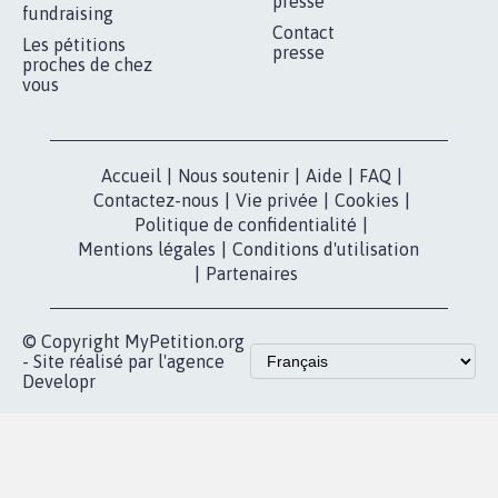
RÉUSSIR VOTRE
NOTRE
ESPACE PRESSE
MOBILISATION
COMMUNAUTÉ
Qui sommes-
nous?
Lancer votre
Facebook
pétition
Nos pétitions
TikTok
dans la
Blog - Parlons
X
presse
Mobilisation
Instagram
MyPetition
Accompagnement
dans la
Youtube
Partenariat et
presse
fundraising
Contact
Les pétitions
presse
proches de chez
vous
Accueil
|
Nous soutenir
|
Aide
|
FAQ
|
Contactez-nous
|
Vie privée
|
Cookies
|
Politique de confidentialité
|
Mentions légales
|
Conditions d'utilisation
|
Partenaires